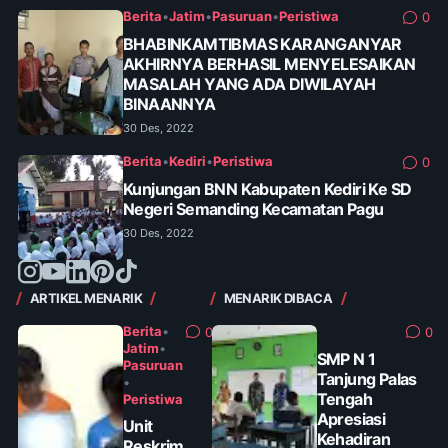
Berita
•
Jatim
•
Pasuruan
•
Peristiwa
0
BHABINKAMTIBMAS KARANGANYAR
AKHIRNYA BERHASIL MENYELESAIKAN
MASALAH YANG ADA DIWILAYAH
BINAANNYA
30 Des, 2022
Berita
•
Kediri
•
Peristiwa
0
Kunjungan BNN Kabupaten Kediri Ke SD
Negeri Semanding Kecamatan Pagu
30 Des, 2022
ARTIKEL MENARIK
MENARIK DIBACA
Berita
•
0
0
Jatim
•
SMP N 1
Pasuruan
Tanjung Palas
•
Tengah
Peristiwa
Apresiasi
Unit
Kehadiran
Reskrim