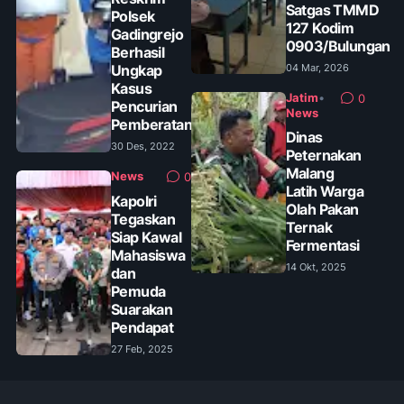
Satgas TMMD
Polsek
127 Kodim
Gadingrejo
0903/Bulungan
Berhasil
Ungkap
04 Mar, 2026
Kasus
Jatim
•
0
Pencurian
News
Pemberatan
Dinas
30 Des, 2022
Peternakan
Malang
News
0
Latih Warga
Kapolri
Olah Pakan
Tegaskan
Ternak
Siap Kawal
Fermentasi
Mahasiswa
14 Okt, 2025
dan
Pemuda
Suarakan
Pendapat
27 Feb, 2025