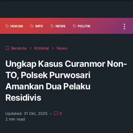
HUKUM
INFO
NEWS
POLITIK
Beranda
Kriminal
News
Ungkap Kasus Curanmor Non-
TO, Polsek Purwosari
Amankan Dua Pelaku
Residivis
Updated:
31 Okt, 2025
•
0
2
min read