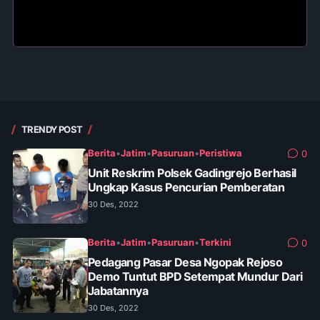
TRENDY POST
Berita
•
Jatim
•
Pasuruan
•
Peristiwa
0
Unit Reskrim Polsek Gadingrejo Berhasil
Ungkap Kasus Pencurian Pemberatan
30 Des, 2022
Berita
•
Jatim
•
Pasuruan
•
Terkini
0
Pedagang Pasar Desa Ngopak Rejoso
Demo Tuntut BPD Setempat Mundur Dari
Jabatannya
30 Des, 2022