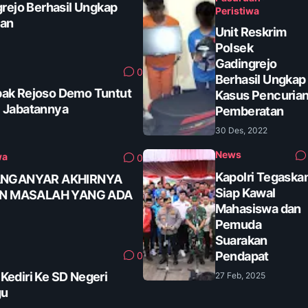
grejo Berhasil Ungkap
Peristiwa
tan
Unit Reskrim
Polsek
Gadingrejo
0
Berhasil Ungkap
ak Rejoso Demo Tuntut
Kasus Pencuria
 Jabatannya
Pemberatan
30 Des, 2022
News
wa
0
Kapolri Tegaska
ANGANYAR AKHIRNYA
Siap Kawal
AN MASALAH YANG ADA
Mahasiswa dan
Pemuda
Suarakan
Pendapat
0
ediri Ke SD Negeri
27 Feb, 2025
gu