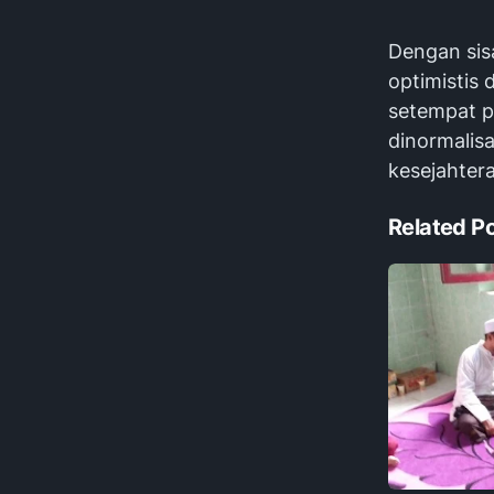
Dengan sis
optimistis
setempat p
dinormalisa
kesejahtera
Related P