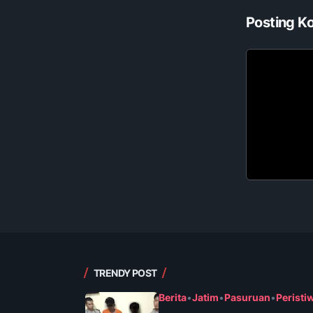
Posting K
TRENDY POST
Berita
•
Jatim
•
Pasuruan
•
Peristi