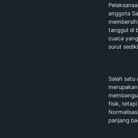
Pelaksanaa
anggota S
membersihk
tanggul di
cuaca yang
surut sedik
Salah satu
merupakan 
membangun
fisik, tet
Normalisas
panjang bag