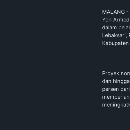
MALANG - 
Yon Armed 
dalam pelak
Lebaksari,
Kabupaten
Proyek norm
dan hingga 
persen dari
memperlanca
meningkatka