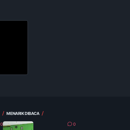
MENARIK DIBACA
0
0