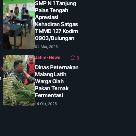
SMP N 1 Tanjung
Palas Tengah
Apresiasi
Kehadiran Satgas
TMMD 127 Kodim
0903/Bulungan
n
04 Mar, 2026
Jatim
•
News
0
Dinas Peternakan
0
Malang Latih
n
Warga Olah
Pakan Ternak
Fermentasi
14 Okt, 2025