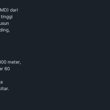
MD) dari
tinggi
Dusun
ding,
300 meter,
ar 60
ta
itar.