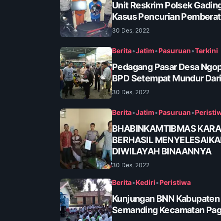
Unit Reskrim Polsek Gadin
Kasus Pencurian Pembera
30 Des, 2022
Berita
•
Jatim
•
Pasuruan
•
Terkini
Pedagang Pasar Desa Ngop
BPD Setempat Mundur Dari
30 Des, 2022
Berita
•
Jatim
•
Pasuruan
•
Peristi
BHABINKAMTIBMAS KAR
BERHASIL MENYELESAIK
DIWILAYAH BINAANNYA
30 Des, 2022
Berita
•
Kediri
•
Peristiwa
Kunjungan BNN Kabupaten K
Semanding Kecamatan Pa