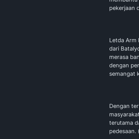
pekerjaan d
Letda Arm 
dari Batal
merasa bang
dengan pen
semangat k
Dengan terl
masyarakat
terutama d
pedesaan. 