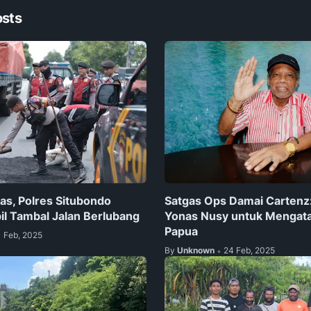
osts
s, Polres Situbondo
Satgas Ops Damai Cartenz
bil Tambal Jalan Berlubang
Yonas Nusy untuk Mengata
Papua
1 Feb, 2025
By
Unknown
24 Feb, 2025
•