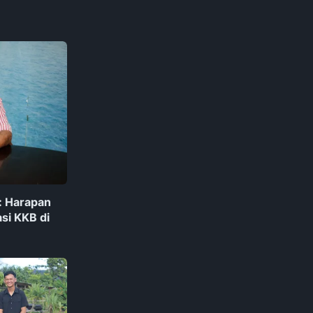
: Harapan
si KKB di