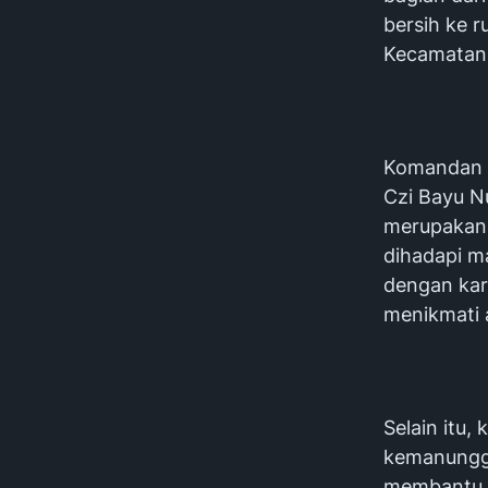
bersih ke 
Kecamatan
Komandan 
Czi Bayu N
merupakan s
dihadapi m
dengan kary
menikmati a
Selain itu,
kemanungga
membantu m