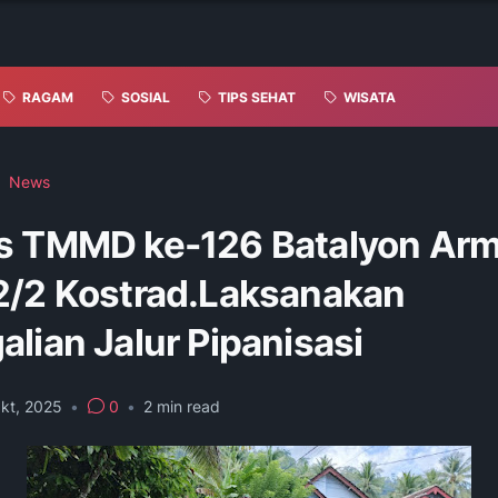
RAGAM
SOSIAL
TIPS SEHAT
WISATA
News
s TMMD ke-126 Batalyon Ar
2/2 Kostrad.Laksanakan
lian Jalur Pipanisasi
kt, 2025
•
0
•
2
min read