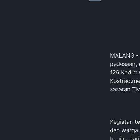
MALANG - D
pedesaan,
126 Kodim 
Kostrad.mel
sasaran TM
Kegiatan te
dan warga 
bagian dar