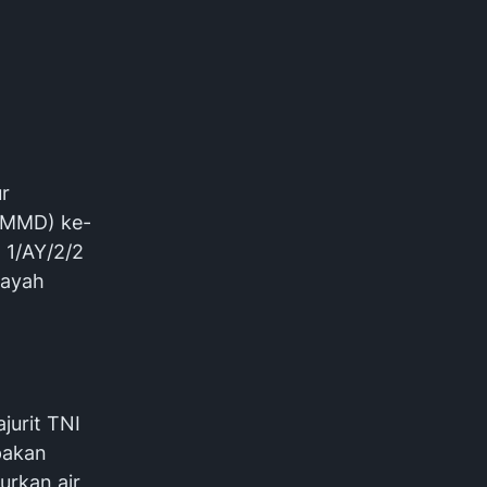
r
TMMD) ke-
 1/AY/2/2
layah
jurit TNI
pakan
urkan air