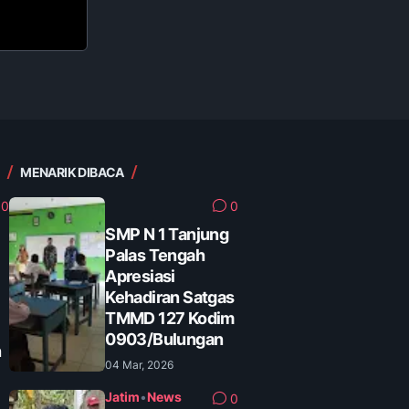
MENARIK DIBACA
0
0
SMP N 1 Tanjung
Palas Tengah
Apresiasi
Kehadiran Satgas
TMMD 127 Kodim
0903/Bulungan
n
04 Mar, 2026
Jatim
•
News
0