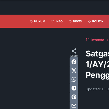
HUKUM
INFO
NEWS
POLITIK
Beranda
Satga
1/AY/
Pengga
Updated:
10 O