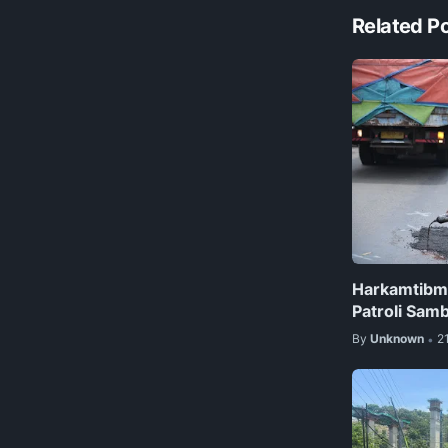
Related P
Harkamtibma
Patroli Sam
By
Unknown
2
•