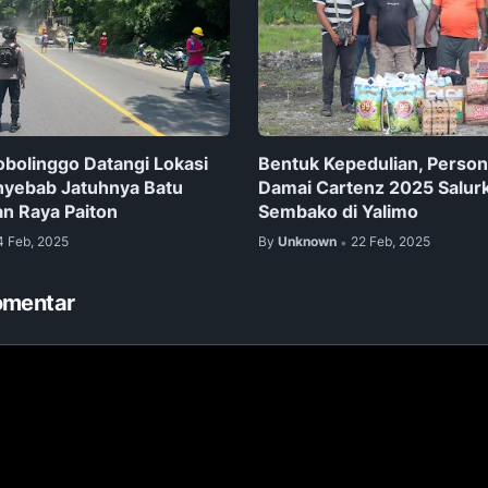
obolinggo Datangi Lokasi
Bentuk Kepedulian, Person
nyebab Jatuhnya Batu
Damai Cartenz 2025 Salur
an Raya Paiton
Sembako di Yalimo
4 Feb, 2025
By
Unknown
22 Feb, 2025
•
omentar