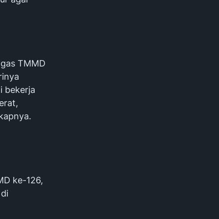
Satgas TMMD
rinya
i bekerja
rat,
kapnya.
n
MD ke-126,
di