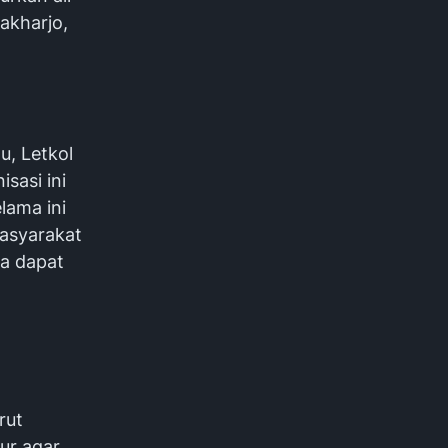
akharjo,
, Letkol
sasi ini
lama ini
masyarakat
ga dapat
rut
ur agar