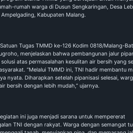
rumah-rumah warga di Dusun Sengkaringan, Desa Leb
 Ampelgading, Kabupaten Malang.
Satuan Tugas TMMD ke-126 Kodim 0818/Malang-Batu
ugroho, menjelaskan bahwa pembangunan jalur pipani
olusi atas permasalahan kesulitan air bersih yang se
asyarakat. “Melalui TMMD ini, TNI hadir membantu 
a nyata. Diharapkan setelah pipanisasi selesai, war
ir bersih dengan lebih mudah,” ujarnya.
 kegiatan ini juga menjadi sarana untuk mempererat
lan TNI dengan rakyat. Warga dengan semangat tu
enggali tanah, menyiapkan pipa, dan memasang jal