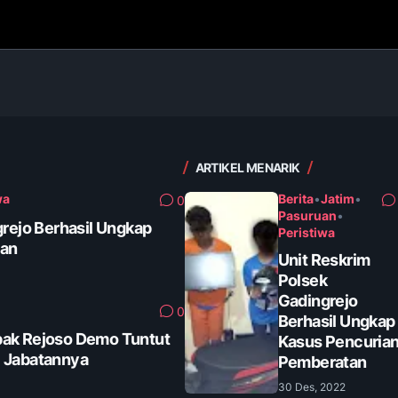
ARTIKEL MENARIK
wa
Berita
•
Jatim
•
0
Pasuruan
•
grejo Berhasil Ungkap
Peristiwa
tan
Unit Reskrim
Polsek
Gadingrejo
0
Berhasil Ungkap
ak Rejoso Demo Tuntut
Kasus Pencuria
 Jabatannya
Pemberatan
30 Des, 2022