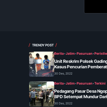
TRENDY POST
Berita
•
Jatim
•
Pasuruan
•
Peristi
Unit Reskrim Polsek Gadin
Kasus Pencurian Pembera
30 Des, 2022
Berita
•
Jatim
•
Pasuruan
•
Terkini
Pedagang Pasar Desa Ngop
BPD Setempat Mundur Dari
30 Des, 2022