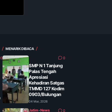
MENARIK DIBACA
0
0
SMP N 1 Tanjung
Palas Tengah
Apresiasi
Kehadiran Satgas
TMMD 127 Kodim
0903/Bulungan
n
04 Mar, 2026
Jatim
•
News
0