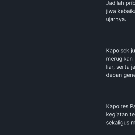
Jadilah pri
jiwa kebaik
ujarnya.
Kapolsek j
merugikan d
liar, sert
depan gene
Kapolres P
kegiatan te
sekaligus 