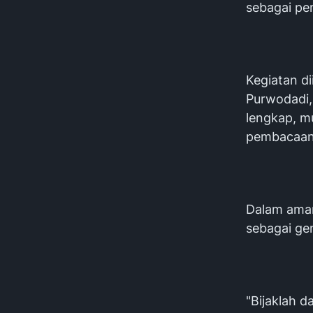
sebagai pe
Kegiatan di
Purwodadi,
lengkap, m
pembacaan 
Dalam aman
sebagai ge
"Bijaklah d