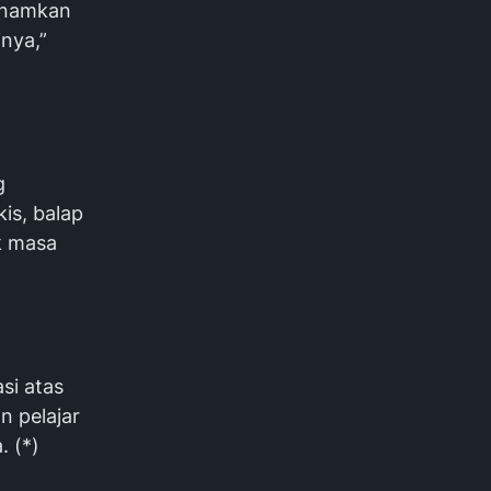
tanamkan
inya,”
g
kis, balap
k masa
si atas
n pelajar
. (*)