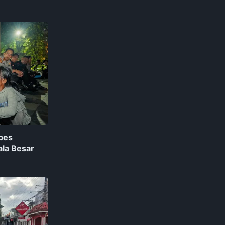
bes
ala Besar