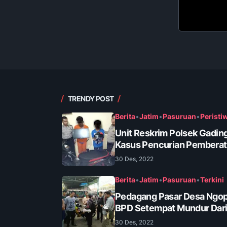
TRENDY POST
Berita
•
Jatim
•
Pasuruan
•
Peristi
Unit Reskrim Polsek Gadin
Kasus Pencurian Pembera
30 Des, 2022
Berita
•
Jatim
•
Pasuruan
•
Terkini
Pedagang Pasar Desa Ngop
BPD Setempat Mundur Dari
30 Des, 2022