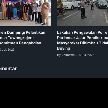
ren Dampingi Pelantikan
Lakukan Pengawalan Polr
esa Tawangrejeni,
Perlancar Jalur Pendistrib
 Komitmen Pengabdian
Masyarakat Dihimbau Tida
Buying
0 Jul, 2025
By
Unknown
29 Jul, 2025
•
omentar