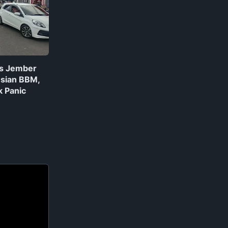
es Jember
usian BBM,
k Panic