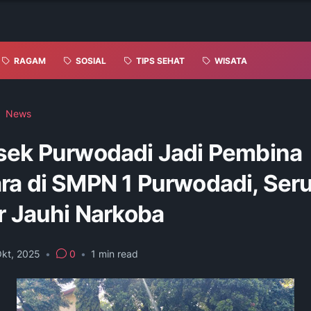
RAGAM
SOSIAL
TIPS SEHAT
WISATA
News
sek Purwodadi Jadi Pembina
ra di SMPN 1 Purwodadi, Ser
r Jauhi Narkoba
Okt, 2025
•
0
•
1
min read