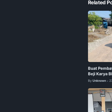
Related P
Buat Pembat
Beji Karya 
By
Unknown
2
•