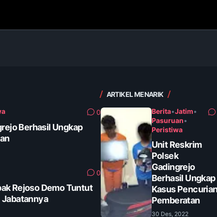
ARTIKEL MENARIK
wa
Berita
•
Jatim
•
0
Pasuruan
•
grejo Berhasil Ungkap
Peristiwa
tan
Unit Reskrim
Polsek
Gadingrejo
0
Berhasil Ungkap
ak Rejoso Demo Tuntut
Kasus Pencuria
 Jabatannya
Pemberatan
30 Des, 2022