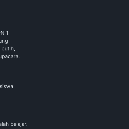
PN 1
sung
 putih,
upacara.
siswa
lah belajar.