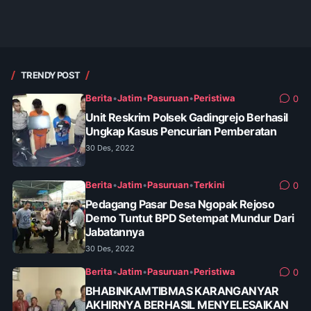
TRENDY POST
Berita
•
Jatim
•
Pasuruan
•
Peristiwa
0
Unit Reskrim Polsek Gadingrejo Berhasil
Ungkap Kasus Pencurian Pemberatan
30 Des, 2022
Berita
•
Jatim
•
Pasuruan
•
Terkini
0
Pedagang Pasar Desa Ngopak Rejoso
Demo Tuntut BPD Setempat Mundur Dari
Jabatannya
30 Des, 2022
Berita
•
Jatim
•
Pasuruan
•
Peristiwa
0
BHABINKAMTIBMAS KARANGANYAR
AKHIRNYA BERHASIL MENYELESAIKAN