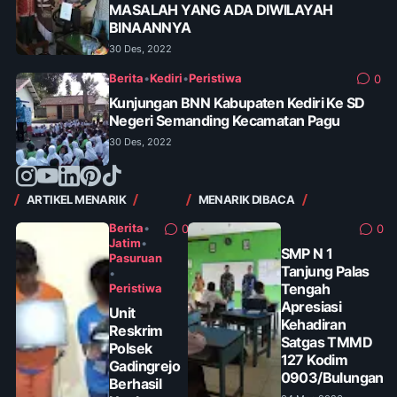
MASALAH YANG ADA DIWILAYAH
BINAANNYA
30 Des, 2022
Berita
•
Kediri
•
Peristiwa
0
Kunjungan BNN Kabupaten Kediri Ke SD
Negeri Semanding Kecamatan Pagu
30 Des, 2022
ARTIKEL MENARIK
MENARIK DIBACA
Berita
•
0
0
Jatim
•
SMP N 1
Pasuruan
Tanjung Palas
•
Tengah
Peristiwa
Apresiasi
Unit
Kehadiran
Reskrim
Satgas TMMD
Polsek
127 Kodim
Gadingrejo
0903/Bulungan
Berhasil