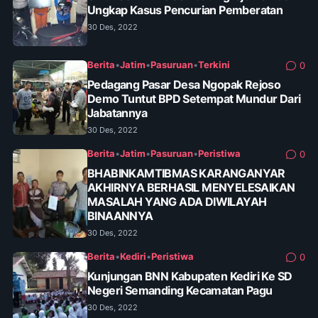
Ungkap Kasus Pencurian Pemberatan
30 Des, 2022
Berita
•
Jatim
•
Pasuruan
•
Terkini
0
Pedagang Pasar Desa Ngopak Rejoso
Demo Tuntut BPD Setempat Mundur Dari
Jabatannya
30 Des, 2022
Berita
•
Jatim
•
Pasuruan
•
Peristiwa
0
BHABINKAMTIBMAS KARANGANYAR
AKHIRNYA BERHASIL MENYELESAIKAN
MASALAH YANG ADA DIWILAYAH
BINAANNYA
30 Des, 2022
Berita
•
Kediri
•
Peristiwa
0
Kunjungan BNN Kabupaten Kediri Ke SD
Negeri Semanding Kecamatan Pagu
30 Des, 2022