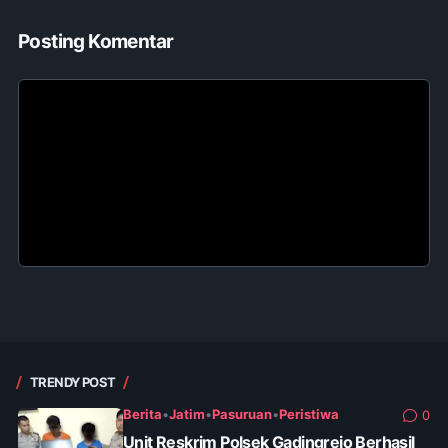
Posting Komentar
TRENDY POST
Berita
•
Jatim
•
Pasuruan
•
Peristiwa
0
Unit Reskrim Polsek Gadingrejo Berhasil