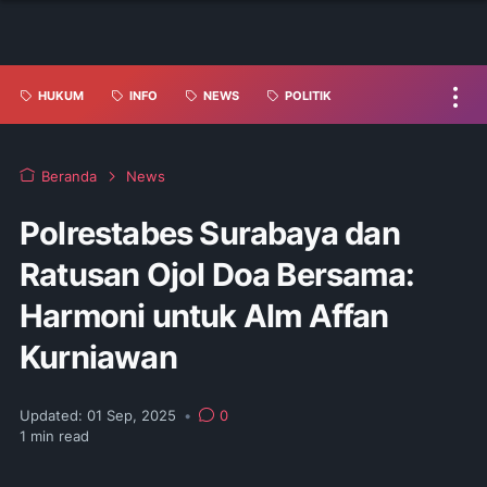
HUKUM
INFO
NEWS
POLITIK
Beranda
News
Polrestabes Surabaya dan
Ratusan Ojol Doa Bersama:
Harmoni untuk Alm Affan
Kurniawan
Updated:
01 Sep, 2025
•
0
1
min read