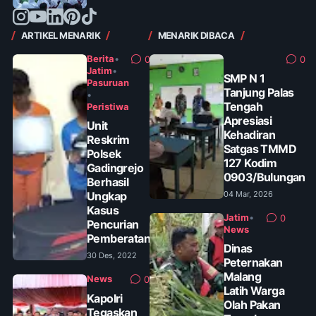
ARTIKEL MENARIK
MENARIK DIBACA
Berita
•
0
0
Jatim
•
SMP N 1
Pasuruan
Tanjung Palas
•
Tengah
Peristiwa
Apresiasi
Unit
Kehadiran
Reskrim
Satgas TMMD
Polsek
127 Kodim
Gadingrejo
0903/Bulungan
Berhasil
Ungkap
04 Mar, 2026
Kasus
Jatim
•
0
Pencurian
News
Pemberatan
Dinas
30 Des, 2022
Peternakan
Malang
News
0
Latih Warga
Kapolri
Olah Pakan
Tegaskan