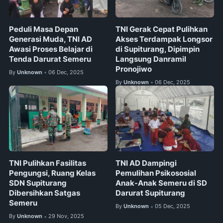
Peduli Masa Depan
TNI Gerak Cepat Pulihkan
Generasi Muda, TNI AD
Akses Terdampak Longsor
Awasi Proses Belajar di
di Supiturang, Dipimpin
Tenda Darurat Semeru
Langsung Danramil
Pronojiwo
By
Unknown
06 Dec, 2025
•
By
Unknown
06 Dec, 2025
•
TNI Pulihkan Fasilitas
TNI AD Dampingi
Pengungsi, Ruang Kelas
Pemulihan Psikososial
SDN Supiturang
Anak-Anak Semeru di SD
Dibersihkan Satgas
Darurat Supiturang
Semeru
By
Unknown
05 Dec, 2025
•
By
Unknown
29 Nov, 2025
•