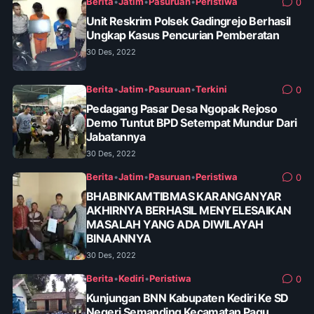
Berita
•
Jatim
•
Pasuruan
•
Peristiwa
0
Unit Reskrim Polsek Gadingrejo Berhasil
Ungkap Kasus Pencurian Pemberatan
30 Des, 2022
Berita
•
Jatim
•
Pasuruan
•
Terkini
0
Pedagang Pasar Desa Ngopak Rejoso
Demo Tuntut BPD Setempat Mundur Dari
Jabatannya
30 Des, 2022
Berita
•
Jatim
•
Pasuruan
•
Peristiwa
0
BHABINKAMTIBMAS KARANGANYAR
AKHIRNYA BERHASIL MENYELESAIKAN
MASALAH YANG ADA DIWILAYAH
BINAANNYA
30 Des, 2022
Berita
•
Kediri
•
Peristiwa
0
Kunjungan BNN Kabupaten Kediri Ke SD
Negeri Semanding Kecamatan Pagu