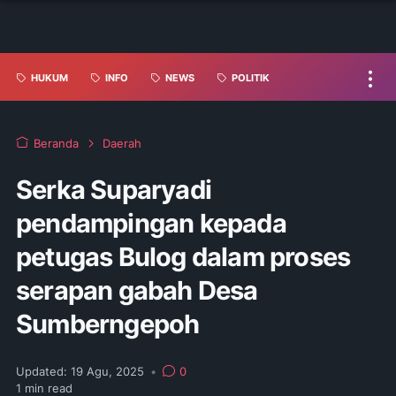
HUKUM
INFO
NEWS
POLITIK
Beranda
Daerah
Serka Suparyadi
pendampingan kepada
petugas Bulog dalam proses
serapan gabah Desa
Sumberngepoh
Updated:
19 Agu, 2025
•
0
1
min read