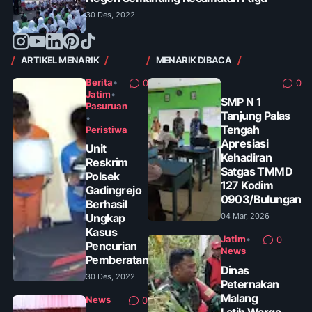
30 Des, 2022
ARTIKEL MENARIK
MENARIK DIBACA
Berita
•
0
0
Jatim
•
SMP N 1
Pasuruan
Tanjung Palas
•
Tengah
Peristiwa
Apresiasi
Unit
Kehadiran
Reskrim
Satgas TMMD
Polsek
127 Kodim
Gadingrejo
0903/Bulungan
Berhasil
Ungkap
04 Mar, 2026
Kasus
Jatim
•
0
Pencurian
News
Pemberatan
Dinas
30 Des, 2022
Peternakan
Malang
News
0
Latih Warga