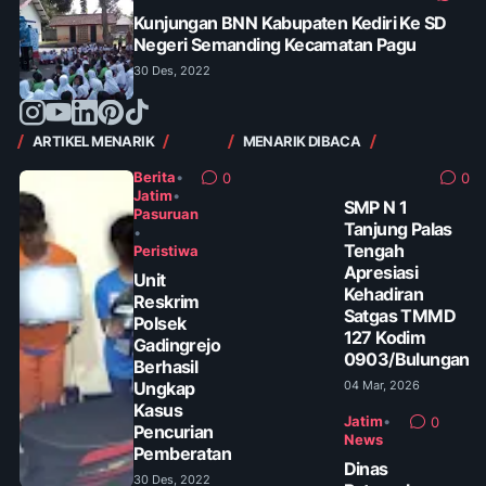
Kunjungan BNN Kabupaten Kediri Ke SD
Negeri Semanding Kecamatan Pagu
30 Des, 2022
ARTIKEL MENARIK
MENARIK DIBACA
Berita
•
0
0
Jatim
•
SMP N 1
Pasuruan
Tanjung Palas
•
Tengah
Peristiwa
Apresiasi
Unit
Kehadiran
Reskrim
Satgas TMMD
Polsek
127 Kodim
Gadingrejo
0903/Bulungan
Berhasil
Ungkap
04 Mar, 2026
Kasus
Jatim
•
0
Pencurian
News
Pemberatan
Dinas
30 Des, 2022