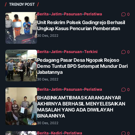
TRENDY POST
Berita
•
Jatim
•
Pasuruan
•
Peristiwa
0
Unit Reskrim Polsek Gadingrejo Berhasil
Ungkap Kasus Pencurian Pemberatan
30 Des, 2022
Berita
•
Jatim
•
Pasuruan
•
Terkini
0
Pedagang Pasar Desa Ngopak Rejoso
Demo Tuntut BPD Setempat Mundur Dari
Jabatannya
30 Des, 2022
Berita
•
Jatim
•
Pasuruan
•
Peristiwa
0
BHABINKAMTIBMAS KARANGANYAR
AKHIRNYA BERHASIL MENYELESAIKAN
MASALAH YANG ADA DIWILAYAH
BINAANNYA
30 Des, 2022
Berita
•
Kediri
•
Peristiwa
0