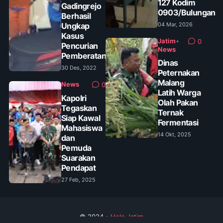
127 Kodim
Gadingrejo
0903/Bulungan
Berhasil
Ungkap
04 Mar, 2026
Kasus
Jatim
•
0
Pencurian
News
Pemberatan
Dinas
30 Des, 2022
Peternakan
Malang
News
0
Latih Warga
Kapolri
Olah Pakan
Tegaskan
Ternak
Siap Kawal
Fermentasi
Mahasiswa
14 Okt, 2025
dan
Pemuda
Suarakan
Pendapat
27 Feb, 2025
© 2024 -
Helo Jatim