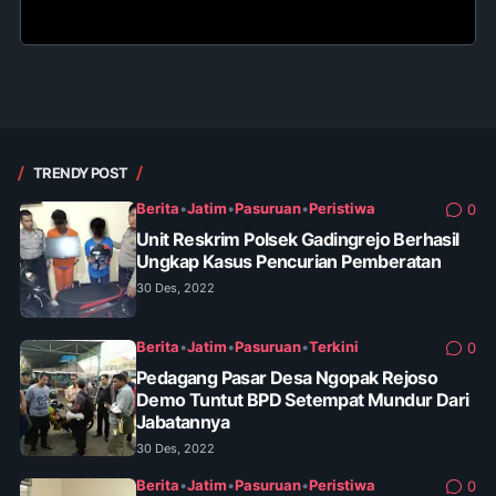
TRENDY POST
Berita
•
Jatim
•
Pasuruan
•
Peristiwa
0
Unit Reskrim Polsek Gadingrejo Berhasil
Ungkap Kasus Pencurian Pemberatan
30 Des, 2022
Berita
•
Jatim
•
Pasuruan
•
Terkini
0
Pedagang Pasar Desa Ngopak Rejoso
Demo Tuntut BPD Setempat Mundur Dari
Jabatannya
30 Des, 2022
Berita
•
Jatim
•
Pasuruan
•
Peristiwa
0