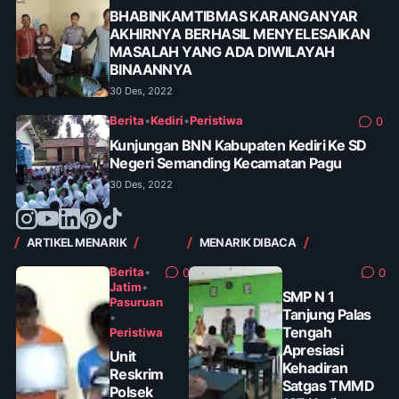
BHABINKAMTIBMAS KARANGANYAR
AKHIRNYA BERHASIL MENYELESAIKAN
MASALAH YANG ADA DIWILAYAH
BINAANNYA
30 Des, 2022
Berita
•
Kediri
•
Peristiwa
0
Kunjungan BNN Kabupaten Kediri Ke SD
Negeri Semanding Kecamatan Pagu
30 Des, 2022
ARTIKEL MENARIK
MENARIK DIBACA
Berita
•
0
0
Jatim
•
SMP N 1
Pasuruan
Tanjung Palas
•
Tengah
Peristiwa
Apresiasi
Unit
Kehadiran
Reskrim
Satgas TMMD
Polsek