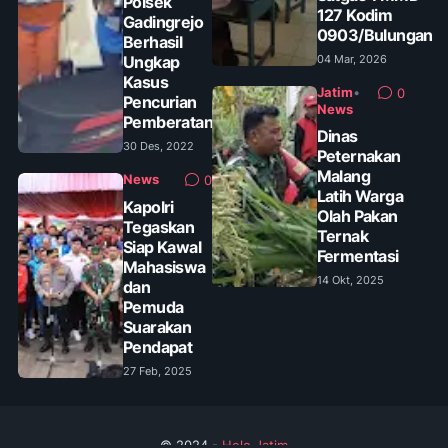
Polsek
127 Kodim
Gadingrejo
0903/Bulungan
Berhasil
Ungkap
04 Mar, 2026
Kasus
Jatim
•
0
Pencurian
News
Pemberatan
Dinas
30 Des, 2022
Peternakan
Malang
News
0
Latih Warga
Kapolri
Olah Pakan
Tegaskan
Ternak
Siap Kawal
Fermentasi
Mahasiswa
14 Okt, 2025
dan
Pemuda
Suarakan
Pendapat
27 Feb, 2025
© 2024 -
Helo Jatim