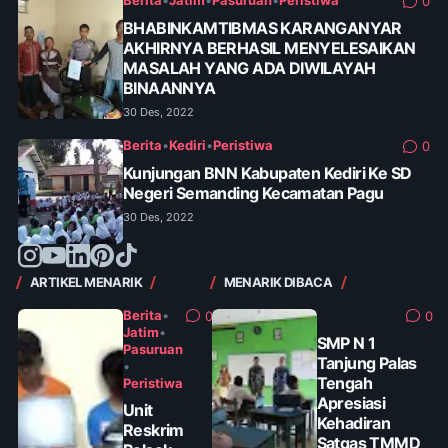
Berita
•
Jatim
•
Pasuruan
•
Peristiwa
0
BHABINKAMTIBMAS KARANGANYAR
AKHIRNYA BERHASIL MENYELESAIKAN
MASALAH YANG ADA DIWILAYAH
BINAANNYA
30 Des, 2022
Berita
•
Kediri
•
Peristiwa
0
Kunjungan BNN Kabupaten Kediri Ke SD
Negeri Semanding Kecamatan Pagu
30 Des, 2022
ARTIKEL MENARIK
MENARIK DIBACA
Berita
•
0
0
Jatim
•
SMP N 1
Pasuruan
Tanjung Palas
•
Tengah
Peristiwa
Apresiasi
Unit
Kehadiran
Reskrim
Satgas TMMD