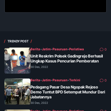
TRENDY POST
Berita
•
Jatim
•
Pasuruan
•
Peristiwa
0
Unit Reskrim Polsek Gadingrejo Berhasil
Ungkap Kasus Pencurian Pemberatan
30 Des, 2022
Berita
•
Jatim
•
Pasuruan
•
Terkini
0
Pedagang Pasar Desa Ngopak Rejoso
Demo Tuntut BPD Setempat Mundur Dari
Jabatannya
30 Des, 2022