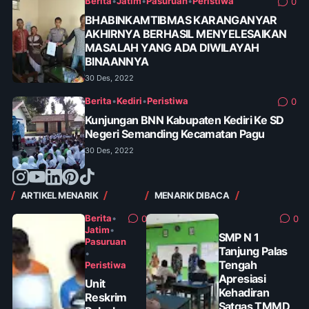
Berita
•
Jatim
•
Pasuruan
•
Peristiwa
0
BHABINKAMTIBMAS KARANGANYAR
AKHIRNYA BERHASIL MENYELESAIKAN
MASALAH YANG ADA DIWILAYAH
BINAANNYA
30 Des, 2022
Berita
•
Kediri
•
Peristiwa
0
Kunjungan BNN Kabupaten Kediri Ke SD
Negeri Semanding Kecamatan Pagu
30 Des, 2022
ARTIKEL MENARIK
MENARIK DIBACA
Berita
•
0
0
Jatim
•
SMP N 1
Pasuruan
Tanjung Palas
•
Tengah
Peristiwa
Apresiasi
Unit
Kehadiran
Reskrim
Satgas TMMD