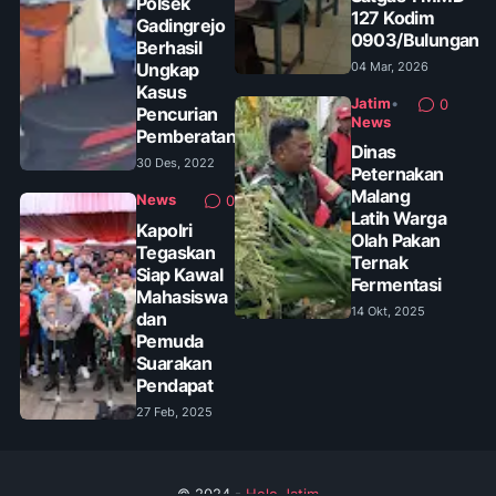
Polsek
127 Kodim
Gadingrejo
0903/Bulungan
Berhasil
Ungkap
04 Mar, 2026
Kasus
Jatim
•
0
Pencurian
News
Pemberatan
Dinas
30 Des, 2022
Peternakan
Malang
News
0
Latih Warga
Kapolri
Olah Pakan
Tegaskan
Ternak
Siap Kawal
Fermentasi
Mahasiswa
14 Okt, 2025
dan
Pemuda
Suarakan
Pendapat
27 Feb, 2025
© 2024 -
Helo Jatim