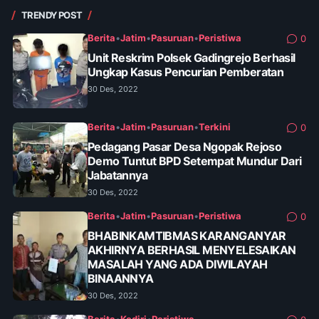
TRENDY POST
Berita
•
Jatim
•
Pasuruan
•
Peristiwa
0
Unit Reskrim Polsek Gadingrejo Berhasil
Ungkap Kasus Pencurian Pemberatan
30 Des, 2022
Berita
•
Jatim
•
Pasuruan
•
Terkini
0
Pedagang Pasar Desa Ngopak Rejoso
Demo Tuntut BPD Setempat Mundur Dari
Jabatannya
30 Des, 2022
Berita
•
Jatim
•
Pasuruan
•
Peristiwa
0
BHABINKAMTIBMAS KARANGANYAR
AKHIRNYA BERHASIL MENYELESAIKAN
MASALAH YANG ADA DIWILAYAH
BINAANNYA
30 Des, 2022