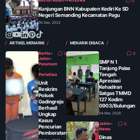
Berita
•
Kediri
•
Peristiwa
0
Kunjungan BNN Kabupaten Kediri Ke SD
Negeri Semanding Kecamatan Pagu
30 Des, 2022
ARTIKEL MENARIK
MENARIK DIBACA
Berita
•
0
0
Jatim
•
SMP N 1
Pasuruan
Tanjung Palas
•
Tengah
Peristiwa
Apresiasi
Unit
Kehadiran
Reskrim
Satgas TMMD
Polsek
127 Kodim
Gadingrejo
0903/Bulungan
Berhasil
Ungkap
04 Mar, 2026
Kasus
Jatim
•
0
Pencurian
News
Pemberatan
Dinas