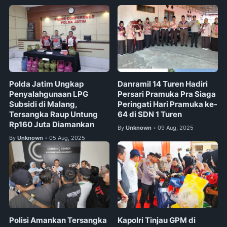
Polda Jatim Ungkap
Danramil 14 Turen Hadiri
Penyalahgunaan LPG
Persari Pramuka Pra Siaga
Subsidi di Malang,
Peringati Hari Pramuka ke-
Tersangka Raup Untung
64 di SDN 1 Turen
Rp160 Juta Diamankan
By
Unknown
09 Aug, 2025
•
By
Unknown
05 Aug, 2025
•
Polisi Amankan Tersangka
Kapolri Tinjau GPM di