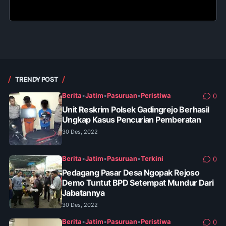
TRENDY POST
Berita
•
Jatim
•
Pasuruan
•
Peristiwa
0
Unit Reskrim Polsek Gadingrejo Berhasil
Ungkap Kasus Pencurian Pemberatan
30 Des, 2022
Berita
•
Jatim
•
Pasuruan
•
Terkini
0
Pedagang Pasar Desa Ngopak Rejoso
Demo Tuntut BPD Setempat Mundur Dari
Jabatannya
30 Des, 2022
Berita
•
Jatim
•
Pasuruan
•
Peristiwa
0