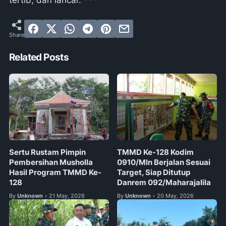
tertib, dan lancar. ***
Related Posts
Sertu Rustam Pimpin
TMMD Ke-128 Kodim
Pembersihan Musholla
0910/Mln Berjalan Sesuai
Hasil Program TMMD Ke-
Target, Siap Ditutup
128
Danrem 092/Maharajalila
By
Unknown
21 May, 2026
By
Unknown
20 May, 2026
•
•