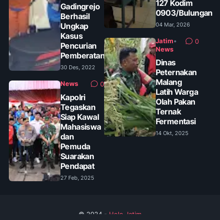
127 Kodim
Gadingrejo
0903/Bulungan
Berhasil
Ungkap
04 Mar, 2026
Kasus
Jatim
•
0
Pencurian
News
Pemberatan
Dinas
30 Des, 2022
Peternakan
Malang
News
0
Latih Warga
Kapolri
Olah Pakan
Tegaskan
Ternak
Siap Kawal
Fermentasi
Mahasiswa
14 Okt, 2025
dan
Pemuda
Suarakan
Pendapat
27 Feb, 2025
© 2024 -
Helo Jatim