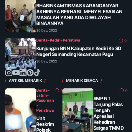
BHABINKAMTIBMAS KARANGANYAR
AKHIRNYA BERHASIL MENYELESAIKAN
MASALAH YANG ADA DIWILAYAH
BINAANNYA
30 Des, 2022
Berita
•
Kediri
•
Peristiwa
0
Kunjungan BNN Kabupaten Kediri Ke SD
Negeri Semanding Kecamatan Pagu
30 Des, 2022
ARTIKEL MENARIK
MENARIK DIBACA
Berita
•
0
0
Jatim
•
SMP N 1
Pasuruan
Tanjung Palas
•
Tengah
Peristiwa
Apresiasi
Unit
Kehadiran
Reskrim
Satgas TMMD
Polsek