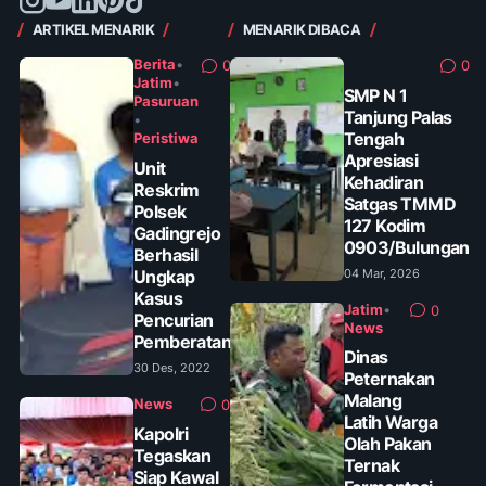
ARTIKEL MENARIK
MENARIK DIBACA
Berita
•
0
0
Jatim
•
SMP N 1
Pasuruan
Tanjung Palas
•
Tengah
Peristiwa
Apresiasi
Unit
Kehadiran
Reskrim
Satgas TMMD
Polsek
127 Kodim
Gadingrejo
0903/Bulungan
Berhasil
Ungkap
04 Mar, 2026
Kasus
Jatim
•
0
Pencurian
News
Pemberatan
Dinas
30 Des, 2022
Peternakan
Malang
News
0
Latih Warga
Kapolri
Olah Pakan
Tegaskan
Ternak
Siap Kawal