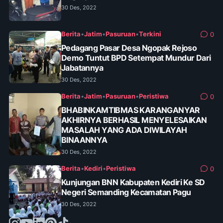
30 Des, 2022
Berita
•
Jatim
•
Pasuruan
•
Terkini
0
Pedagang Pasar Desa Ngopak Rejoso
Demo Tuntut BPD Setempat Mundur Dari
Jabatannya
30 Des, 2022
Berita
•
Jatim
•
Pasuruan
•
Peristiwa
0
BHABINKAMTIBMAS KARANGANYAR
AKHIRNYA BERHASIL MENYELESAIKAN
MASALAH YANG ADA DIWILAYAH
BINAANNYA
30 Des, 2022
Berita
•
Kediri
•
Peristiwa
0
Kunjungan BNN Kabupaten Kediri Ke SD
Negeri Semanding Kecamatan Pagu
30 Des, 2022