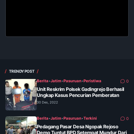
TRENDY POST
Berita
•
Jatim
•
Pasuruan
•
Peristiwa
0
Unit Reskrim Polsek Gadingrejo Berhasil
Ungkap Kasus Pencurian Pemberatan
30 Des, 2022
Berita
•
Jatim
•
Pasuruan
•
Terkini
0
Pedagang Pasar Desa Ngopak Rejoso
Demo Tuntut BPD Setempat Mundur Dari