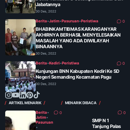
Jabatannya
30 Des, 2022
Berita
•
Jatim
•
Pasuruan
•
Peristiwa
0
BHABINKAMTIBMAS KARANGANYAR
AKHIRNYA BERHASIL MENYELESAIKAN
MASALAH YANG ADA DIWILAYAH
BINAANNYA
30 Des, 2022
Berita
•
Kediri
•
Peristiwa
0
Kunjungan BNN Kabupaten Kediri Ke SD
Negeri Semanding Kecamatan Pagu
30 Des, 2022
ARTIKEL MENARIK
MENARIK DIBACA
Berita
•
0
0
Jatim
•
SMP N 1
Pasuruan
Tanjung Palas
•