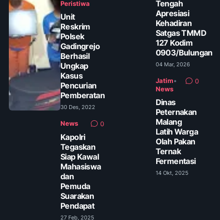
Tengah
Peristiwa
Apresiasi
Unit
Kehadiran
Reskrim
Satgas TMMD
Polsek
127 Kodim
Gadingrejo
0903/Bulungan
Berhasil
Ungkap
04 Mar, 2026
Kasus
Jatim
•
0
Pencurian
News
Pemberatan
Dinas
30 Des, 2022
Peternakan
Malang
News
0
Latih Warga
Kapolri
Olah Pakan
Tegaskan
Ternak
Siap Kawal
Fermentasi
Mahasiswa
14 Okt, 2025
dan
Pemuda
Suarakan
Pendapat
27 Feb, 2025