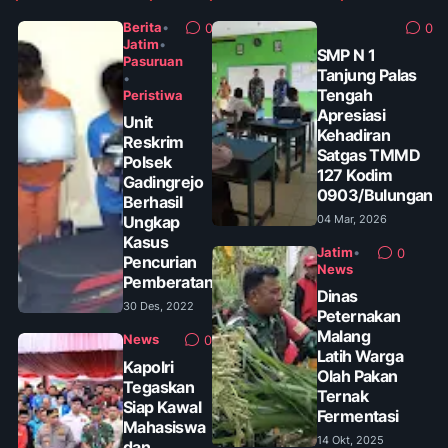
Berita
•
0
0
Jatim
•
SMP N 1
Pasuruan
Tanjung Palas
•
Tengah
Peristiwa
Apresiasi
Unit
Kehadiran
Reskrim
Satgas TMMD
Polsek
127 Kodim
Gadingrejo
0903/Bulungan
Berhasil
Ungkap
04 Mar, 2026
Kasus
Jatim
•
0
Pencurian
News
Pemberatan
Dinas
30 Des, 2022
Peternakan
Malang
News
0
Latih Warga
Kapolri
Olah Pakan
Tegaskan
Ternak
Siap Kawal
Fermentasi
Mahasiswa
14 Okt, 2025
dan