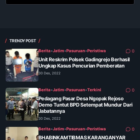
TRENDY POST
Berita
•
Jatim
•
Pasuruan
•
Peristiwa
0
Unit Reskrim Polsek Gadingrejo Berhasil
Ungkap Kasus Pencurian Pemberatan
30 Des, 2022
Berita
•
Jatim
•
Pasuruan
•
Terkini
0
Pedagang Pasar Desa Ngopak Rejoso
Demo Tuntut BPD Setempat Mundur Dari
Jabatannya
30 Des, 2022
Berita
•
Jatim
•
Pasuruan
•
Peristiwa
0
BHABINKAMTIBMAS KARANGANYAR