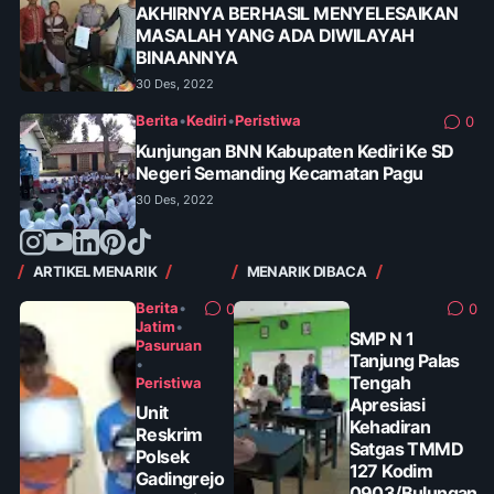
AKHIRNYA BERHASIL MENYELESAIKAN
MASALAH YANG ADA DIWILAYAH
BINAANNYA
30 Des, 2022
Berita
•
Kediri
•
Peristiwa
0
Kunjungan BNN Kabupaten Kediri Ke SD
Negeri Semanding Kecamatan Pagu
30 Des, 2022
ARTIKEL MENARIK
MENARIK DIBACA
Berita
•
0
0
Jatim
•
SMP N 1
Pasuruan
Tanjung Palas
•
Tengah
Peristiwa
Apresiasi
Unit
Kehadiran
Reskrim
Satgas TMMD
Polsek
127 Kodim
Gadingrejo
0903/Bulungan