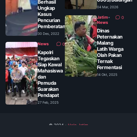
Berhasil
Ungkap
04 Mar, 2026
Kasus
Jatim
•
0
Pencurian
News
Pemberatan
Dinas
30 Des, 2022
Peternakan
Malang
News
0
Latih Warga
Kapolri
Olah Pakan
Tegaskan
Ternak
Siap Kawal
Fermentasi
Mahasiswa
14 Okt, 2025
dan
Pemuda
Suarakan
Pendapat
27 Feb, 2025
© 2024 -
Helo Jatim