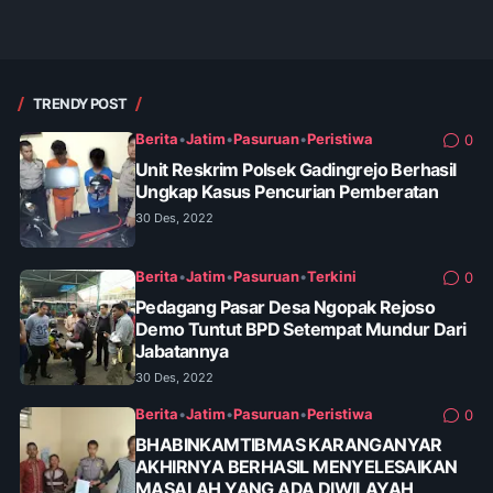
TRENDY POST
Berita
•
Jatim
•
Pasuruan
•
Peristiwa
0
Unit Reskrim Polsek Gadingrejo Berhasil
Ungkap Kasus Pencurian Pemberatan
30 Des, 2022
Berita
•
Jatim
•
Pasuruan
•
Terkini
0
Pedagang Pasar Desa Ngopak Rejoso
Demo Tuntut BPD Setempat Mundur Dari
Jabatannya
30 Des, 2022
Berita
•
Jatim
•
Pasuruan
•
Peristiwa
0
BHABINKAMTIBMAS KARANGANYAR
AKHIRNYA BERHASIL MENYELESAIKAN
MASALAH YANG ADA DIWILAYAH