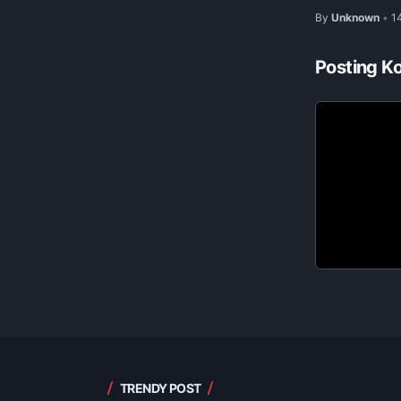
By
Unknown
1
•
Posting K
TRENDY POST