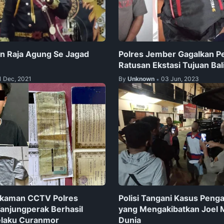
n Raja Agung Se Jagad
Polres Jember Gagalkan P
Ratusan Ekstasi Tujuan Bal
1 Dec, 2021
By
Unknown
03 Jun, 2023
•
ekaman CCTV Polres
Polisi Tangani Kasus Peng
anjungperak Berhasil
yang Mengakibatkan Joel 
laku Curanmor
Dunia