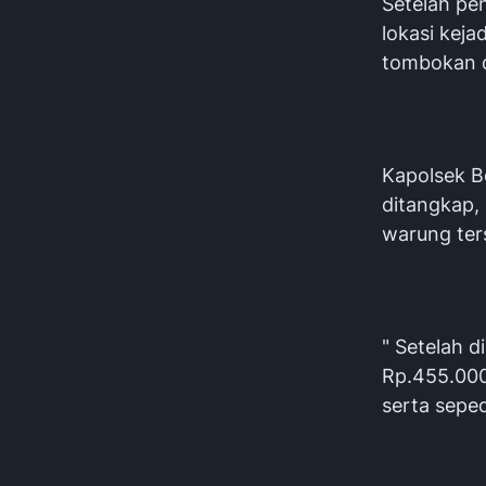
Setelah pen
lokasi kej
tombokan d
Kapolsek B
ditangkap,
warung ter
" Setelah 
Rp.455.000
serta seped