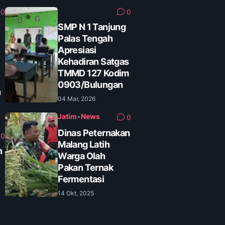
0
0
SMP N 1 Tanjung
Palas Tengah
Apresiasi
Kehadiran Satgas
TMMD 127 Kodim
0903/Bulungan
n
04 Mar, 2026
Jatim
•
News
0
Dinas Peternakan
0
Malang Latih
n
Warga Olah
Pakan Ternak
Fermentasi
14 Okt, 2025