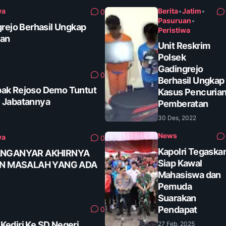
wa
Berita
•
Jatim
•
0
Pasuruan
•
grejo Berhasil Ungkap
Peristiwa
tan
Unit Reskrim
Polsek
Gadingrejo
0
Berhasil Ungkap
ak Rejoso Demo Tuntut
Kasus Pencuria
 Jabatannya
Pemberatan
30 Des, 2022
News
wa
0
Kapolri Tegaska
ANGANYAR AKHIRNYA
Siap Kawal
AN MASALAH YANG ADA
Mahasiswa dan
Pemuda
Suarakan
Pendapat
0
ediri Ke SD Negeri
27 Feb, 2025