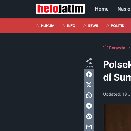
Home
Nasio
HUKUM
INFO
NEWS
POLITIK
Beranda
Polse
di Su
Updated:
19 J