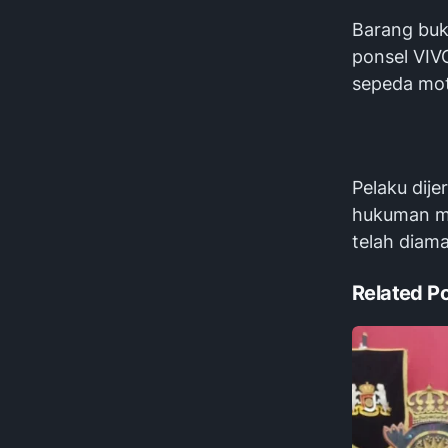
Barang buk
ponsel VIVO
sepeda mot
Pelaku dij
hukuman ma
telah diama
Related P