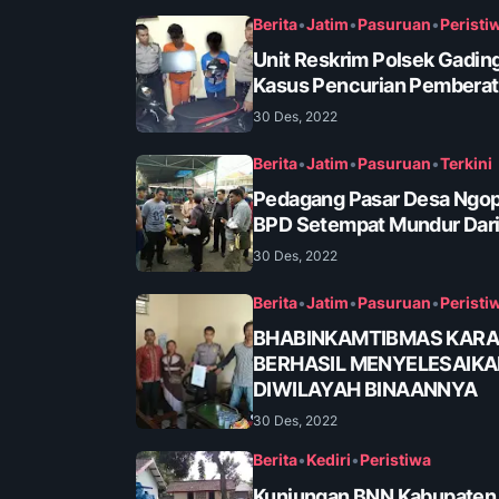
Berita
•
Jatim
•
Pasuruan
•
Peristi
Unit Reskrim Polsek Gadin
Kasus Pencurian Pembera
30 Des, 2022
Berita
•
Jatim
•
Pasuruan
•
Terkini
Pedagang Pasar Desa Ngop
BPD Setempat Mundur Dari
30 Des, 2022
Berita
•
Jatim
•
Pasuruan
•
Peristi
BHABINKAMTIBMAS KAR
BERHASIL MENYELESAIK
DIWILAYAH BINAANNYA
30 Des, 2022
Berita
•
Kediri
•
Peristiwa
Kunjungan BNN Kabupaten K