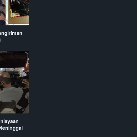
engiriman
i
aniayaan
Meninggal