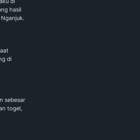
aku di
ng hasil
 Nganjuk.
aat
ng di
an sebesar
n togel,