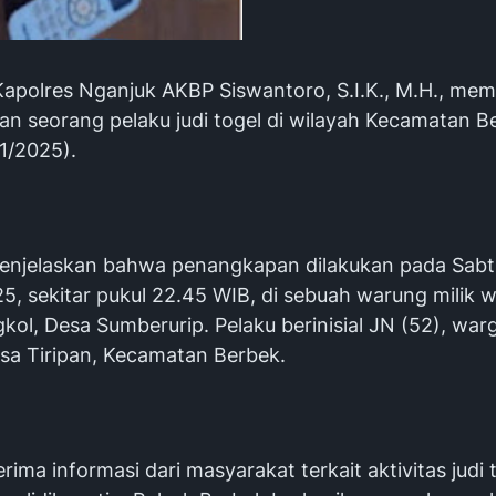
Kapolres Nganjuk AKBP Siswantoro, S.I.K., M.H., me
n seorang pelaku judi togel di wilayah Kecamatan B
1/2025).
enjelaskan bahwa penangkapan dilakukan pada Sabt
5, sekitar pukul 22.45 WIB, di sebuah warung milik 
kol, Desa Sumberurip. Pelaku berinisial JN (52), wa
esa Tiripan, Kecamatan Berbek.
ima informasi dari masyarakat terkait aktivitas judi 