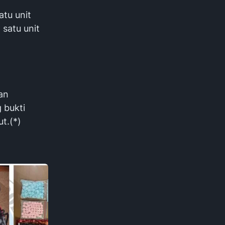
atu unit
 satu unit
an
 bukti
t.(*)