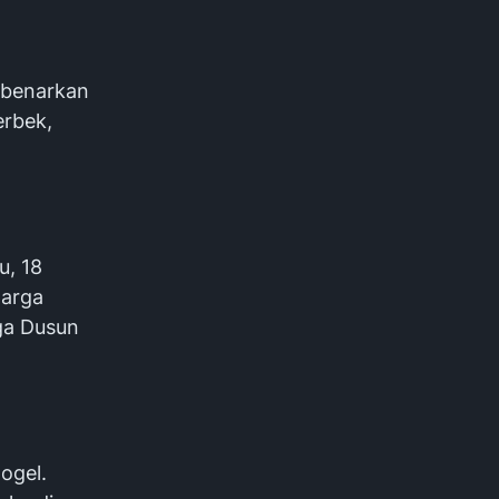
mbenarkan
erbek,
u, 18
warga
rga Dusun
togel.