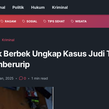
nal
Politik
Hukum
Kriminal
RAGAM
SOSIAL
TIPS SEHAT
WISATA
Kriminal
k Berbek Ungkap Kasus Judi 
mberurip
an, 2025
•
0
•
1
min read