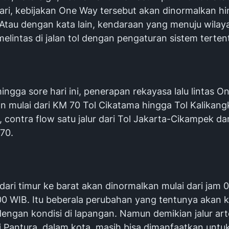
ari, kebijakan One Way tersebut akan dinormalkan hi
 Atau dengan kata lain, kendaraan yang menuju wilay
melintas di jalan tol dengan pengaturan sistem terten
hingga sore hari ini, penerapan rekayasa lalu lintas 
an mulai dari KM 70 Tol Cikatama hingga Tol Kalikan
 contra flow satu jalur dari Tol Jakarta-Cikampek da
70.
ari timur ke barat akan dinormalkan mulai dari jam 
00 WIB. Itu beberala perubahan yang tentunya akan k
engan kondisi di lapangan. Namun demikian jalur arte
i Pantura, dalam kota, masih bisa dimanfaatkan untu