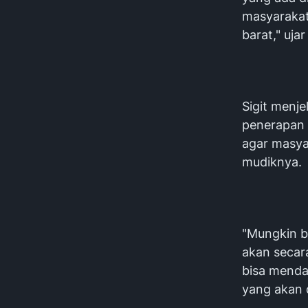
masyarakat
barat," ujar
Sigit menj
penerapan k
agar masya
mudiknya.
"Mungkin b
akan secar
bisa menda
yang akan d