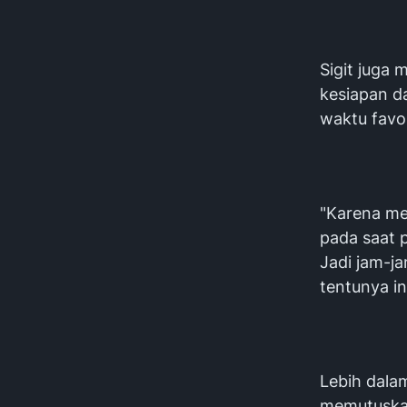
Sigit juga
kesiapan d
waktu favo
"Karena me
pada saat 
Jadi jam-j
tentunya in
Lebih dala
memutuska