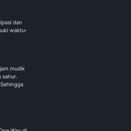
ipasi dan
suki waktu-
 jam mudik
 sahur.
. Sehingga
One Way di