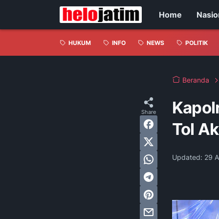
Home
Nasio
HUKUM
INFO
NEWS
POLITIK
Beranda
Kapolr
Tol A
Updated:
29 A