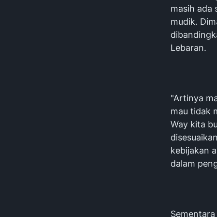
masih ada 
mudik. Dim
dibandingk
Lebaran.
"Artinya ma
mau tidak 
Way kita b
disesuaikan
kebijakan a
dalam peng
Sementara i