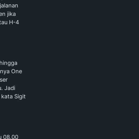
jalanan
n jika
tau H-4
ehingga
inya One
ser
. Jadi
kata Sigit
u 08.00