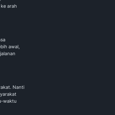
 ke arah
ssa
ebih awal,
jalanan
akat. Nanti
syarakat
u-waktu