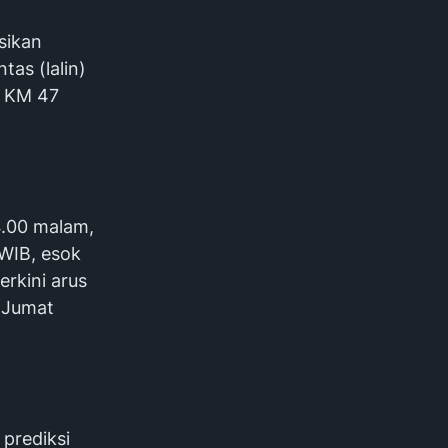
sikan
as (lalin)
k KM 47
24.00 malam,
WIB, esok
erkini arus
 Jumat
 prediksi