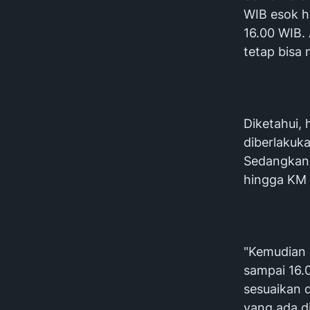
WIB esok h
16.00 WIB.
tetap bisa 
Diketahui, 
diberlakuk
Sedangkan,
hingga KM 
"Kemudian d
sampai 16.
sesuaikan d
yang ada d