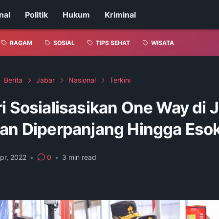
nal
Politik
Hukum
Kriminal
RAGAM
SOSIAL
TIPS SEHAT
WISATA
Berita
Jabar
Nasional
Terkini
i Sosialisasikan One Way di 
kan Diperpanjang Hingga Esok
pr, 2022
•
0
•
3
min read