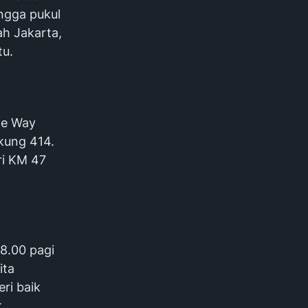
ngga pukul
ah Jakarta,
tu.
One Way
gkung 414.
ri KM 47
08.00 pagi
ita
ri baik
k