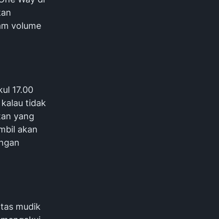
kan
lam volume
ul 17.00
kalau tidak
tan yang
ambil akan
angan
intas mudik