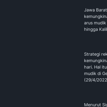
Jawa Barat 
kemungkina
arus mudik
hingga Kal
Strategi re
kemungkina
hari. Hal i
mudik di G
(29/4/2022
Menurut Sig