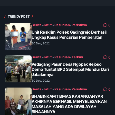
TRENDY POST
Berita
•
Jatim
•
Pasuruan
•
Peristiwa
0
Unit Reskrim Polsek Gadingrejo Berhasil
Ungkap Kasus Pencurian Pemberatan
30 Des, 2022
Berita
•
Jatim
•
Pasuruan
•
Terkini
0
Pedagang Pasar Desa Ngopak Rejoso
Demo Tuntut BPD Setempat Mundur Dari
Jabatannya
30 Des, 2022
Berita
•
Jatim
•
Pasuruan
•
Peristiwa
0
BHABINKAMTIBMAS KARANGANYAR
AKHIRNYA BERHASIL MENYELESAIKAN
MASALAH YANG ADA DIWILAYAH
BINAANNYA