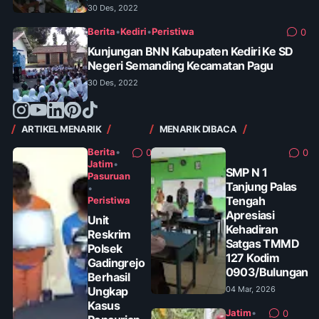
30 Des, 2022
Berita
•
Kediri
•
Peristiwa
0
Kunjungan BNN Kabupaten Kediri Ke SD
Negeri Semanding Kecamatan Pagu
30 Des, 2022
ARTIKEL MENARIK
MENARIK DIBACA
Berita
•
0
0
Jatim
•
SMP N 1
Pasuruan
Tanjung Palas
•
Tengah
Peristiwa
Apresiasi
Unit
Kehadiran
Reskrim
Satgas TMMD
Polsek
127 Kodim
Gadingrejo
0903/Bulungan
Berhasil
Ungkap
04 Mar, 2026
Kasus
Jatim
•
0