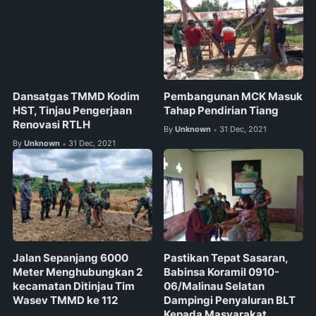
Dansatgas TMMD Kodim
Pembangunan MCK Masuk
HST, Tinjau Pengerjaan
Tahap Pendirian Tiang
Renovasi RTLH
By
Unknown
31 Dec, 2021
•
By
Unknown
31 Dec, 2021
•
Jalan Sepanjang 6000
Pastikan Tepat Sasaran,
Meter Menghubungkan 2
Babinsa Koramil 0910-
kecamatan Ditinjau Tim
06/Malinau Selatan
Wasev TMMD ke 112
Dampingi Penyaluran BLT
Kepada Masyarakat