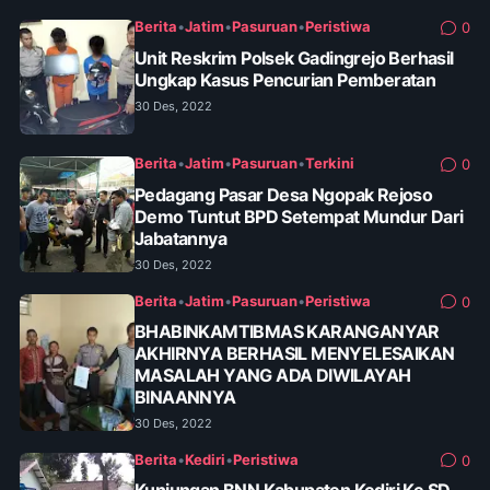
Berita
•
Jatim
•
Pasuruan
•
Peristiwa
0
Unit Reskrim Polsek Gadingrejo Berhasil
Ungkap Kasus Pencurian Pemberatan
30 Des, 2022
Berita
•
Jatim
•
Pasuruan
•
Terkini
0
Pedagang Pasar Desa Ngopak Rejoso
Demo Tuntut BPD Setempat Mundur Dari
Jabatannya
30 Des, 2022
Berita
•
Jatim
•
Pasuruan
•
Peristiwa
0
BHABINKAMTIBMAS KARANGANYAR
AKHIRNYA BERHASIL MENYELESAIKAN
MASALAH YANG ADA DIWILAYAH
BINAANNYA
30 Des, 2022
Berita
•
Kediri
•
Peristiwa
0
Kunjungan BNN Kabupaten Kediri Ke SD