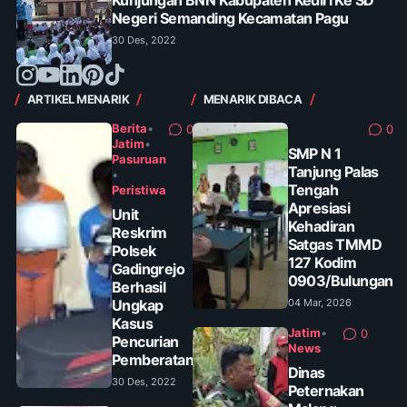
Negeri Semanding Kecamatan Pagu
30 Des, 2022
ARTIKEL MENARIK
MENARIK DIBACA
Berita
•
0
0
Jatim
•
SMP N 1
Pasuruan
Tanjung Palas
•
Tengah
Peristiwa
Apresiasi
Unit
Kehadiran
Reskrim
Satgas TMMD
Polsek
127 Kodim
Gadingrejo
0903/Bulungan
Berhasil
Ungkap
04 Mar, 2026
Kasus
Jatim
•
0
Pencurian
News
Pemberatan
Dinas
30 Des, 2022
Peternakan