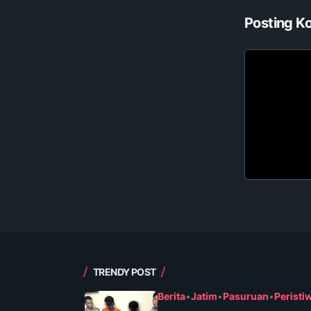
Posting K
TRENDY POST
Berita
•
Jatim
•
Pasuruan
•
Peristi