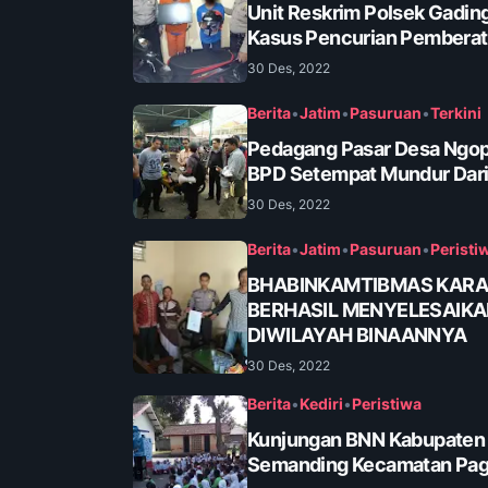
Unit Reskrim Polsek Gadin
Kasus Pencurian Pembera
30 Des, 2022
Berita
•
Jatim
•
Pasuruan
•
Terkini
Pedagang Pasar Desa Ngop
BPD Setempat Mundur Dari
30 Des, 2022
Berita
•
Jatim
•
Pasuruan
•
Peristi
BHABINKAMTIBMAS KAR
BERHASIL MENYELESAIK
DIWILAYAH BINAANNYA
30 Des, 2022
Berita
•
Kediri
•
Peristiwa
Kunjungan BNN Kabupaten K
Semanding Kecamatan Pa