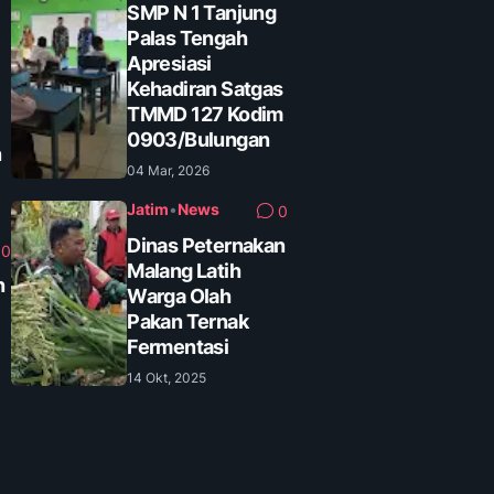
SMP N 1 Tanjung
Palas Tengah
Apresiasi
Kehadiran Satgas
TMMD 127 Kodim
0903/Bulungan
n
04 Mar, 2026
Jatim
•
News
0
Dinas Peternakan
0
Malang Latih
n
Warga Olah
Pakan Ternak
Fermentasi
14 Okt, 2025