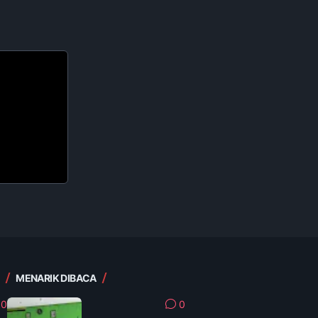
MENARIK DIBACA
0
0