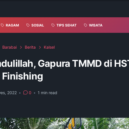
RAGAM
SOSIAL
TIPS SEHAT
WISATA
Barabai
Berita
Kalsel
dulillah, Gapura TMMD di HST
 Finishing
Des, 2022
•
0
•
1
min read