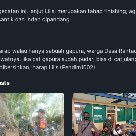
catan ini, lanjut Lilis, merupakan tahap finishing, a
t cantik dan indah dipandang.
arap walau hanya sebuah gapura, warga Desa Ranta
atnya, jika cat gapura sudah pudar, bisa di cat ulang
 dibersihkan,"harap Lilis.(Pendim1002).
osts