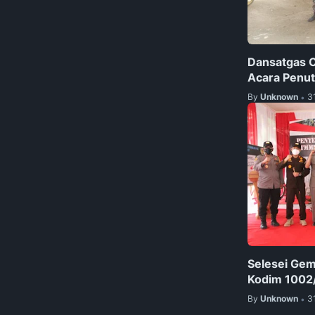
Dansatgas 
Acara Penu
By
Unknown
3
•
Selesei Ge
Kodim 1002
By
Unknown
3
•