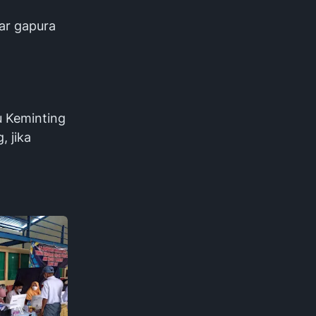
gar gapura
u Keminting
, jika