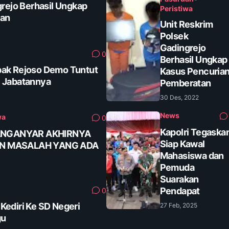
grejo Berhasil Ungkap
Peristiwa
tan
Unit Reskrim
Polsek
Gadingrejo
0
Berhasil Ungkap
ak Rejoso Demo Tuntut
Kasus Pencuria
 Jabatannya
Pemberatan
30 Des, 2022
News
wa
0
Kapolri Tegaska
ANGANYAR AKHIRNYA
Siap Kawal
AN MASALAH YANG ADA
Mahasiswa dan
Pemuda
Suarakan
Pendapat
0
ediri Ke SD Negeri
27 Feb, 2025
gu