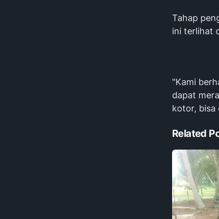
Tahap penge
ini terliha
"Kami berh
dapat meraw
kotor, bisa
Related P