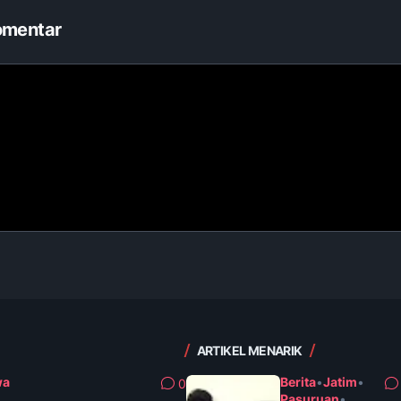
omentar
ARTIKEL MENARIK
wa
Berita
•
Jatim
•
0
Pasuruan
•