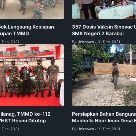
Cek Langsung Kesiapan
357 Dosis Vaksin Sinovac 
tupan TMMD
SMK Negeri 2 Barabai
1 Dec, 2021
By
Unknown
31 Dec, 2021
•
milanag, TMMD ke-112
Persiapkan Bahan Bangun
/HST Resmi Ditutup
Musholla Noor Iman Desa 
1 Dec, 2021
By
Unknown
31 Dec, 2021
•