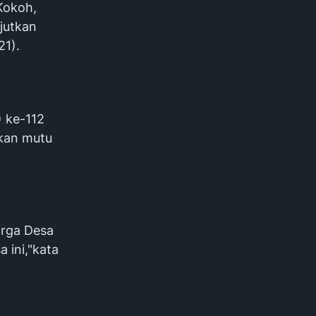
Kokoh,
jutkan
21).
 ke-112
ikan mutu
arga Desa
 ini,"kata