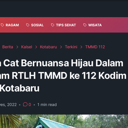
RAGAM
SOSIAL
TIPS SEHAT
WISATA
Berita
Kalsel
Kotabaru
Terkini
TMMD 112
 Cat Bernuansa Hijau Dalam
am RTLH TMMD ke 112 Kodim
Kotabaru
Des, 2022
•
0
•
1
min read