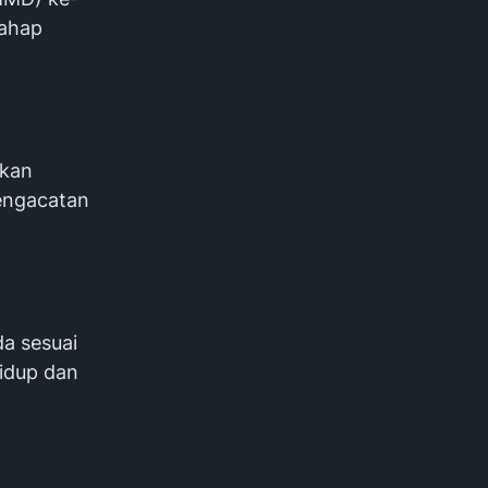
tahap
akan
engacatan
da sesuai
idup dan