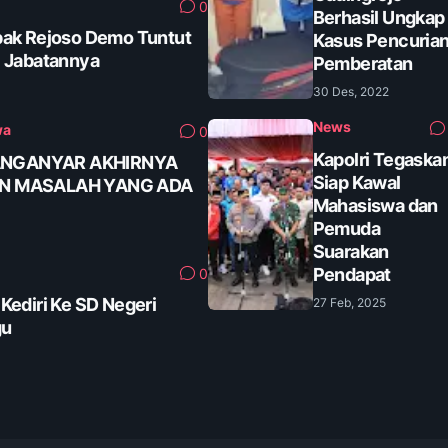
0
Berhasil Ungkap
ak Rejoso Demo Tuntut
Kasus Pencuria
 Jabatannya
Pemberatan
30 Des, 2022
News
wa
0
Kapolri Tegaska
ANGANYAR AKHIRNYA
Siap Kawal
AN MASALAH YANG ADA
Mahasiswa dan
Pemuda
Suarakan
Pendapat
0
ediri Ke SD Negeri
27 Feb, 2025
gu