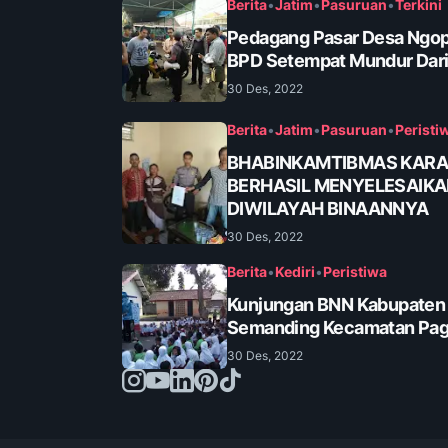
Berita
•
Jatim
•
Pasuruan
•
Terkini
Pedagang Pasar Desa Ngop
BPD Setempat Mundur Dari
30 Des, 2022
Berita
•
Jatim
•
Pasuruan
•
Peristi
BHABINKAMTIBMAS KAR
BERHASIL MENYELESAIK
DIWILAYAH BINAANNYA
30 Des, 2022
Berita
•
Kediri
•
Peristiwa
Kunjungan BNN Kabupaten K
Semanding Kecamatan Pa
30 Des, 2022