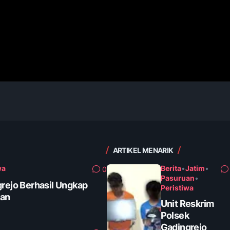
ARTIKEL MENARIK
wa
Berita
•
Jatim
•
0
Pasuruan
•
grejo Berhasil Ungkap
Peristiwa
tan
Unit Reskrim
Polsek
Gadingrejo