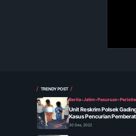
TRENDY POST
Berita
•
Jatim
•
Pasuruan
•
Peristi
Unit Reskrim Polsek Gadin
Kasus Pencurian Pembera
30 Des, 2022