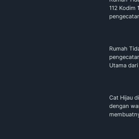
112 Kodim 
pengecatan
Rumah Tida
pengecatan
Utama dari 
Cat Hijau d
dengan war
membuatnya