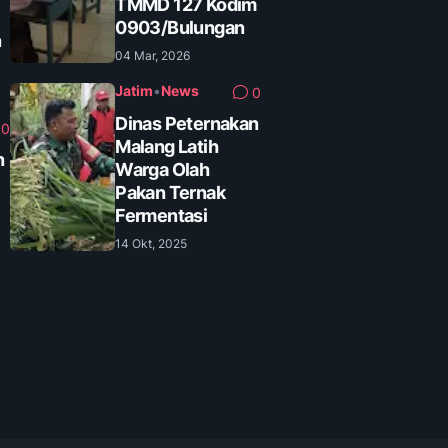
TMMD 127 Kodim
0903/Bulungan
n
04 Mar, 2026
Jatim
•
News
0
Dinas Peternakan
0
Malang Latih
n
Warga Olah
Pakan Ternak
Fermentasi
14 Okt, 2025