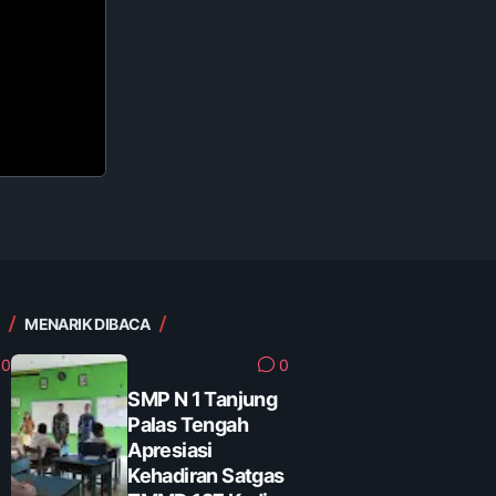
MENARIK DIBACA
0
0
SMP N 1 Tanjung
Palas Tengah
Apresiasi
Kehadiran Satgas