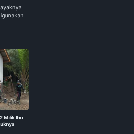
layaknya
digunakan
 Milik Ibu
tuknya