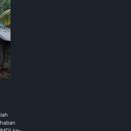
lah
ehaban
MMD) ke-