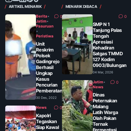
ARTIKEL MENARIK
MENARIK DIBACA
Berita
•
0
0
Jatim
•
SMP N 1
Pasuruan
Tanjung Palas
•
Tengah
Peristiwa
Apresiasi
Unit
Kehadiran
Reskrim
Satgas TMMD
Polsek
127 Kodim
Gadingrejo
0903/Bulungan
Berhasil
Ungkap
04 Mar, 2026
Kasus
Jatim
•
0
Pencurian
News
Pemberatan
Dinas
30 Des, 2022
Peternakan
Malang
News
0
Latih Warga
Kapolri
Olah Pakan
Tegaskan
Ternak
Siap Kawal
Fermentasi