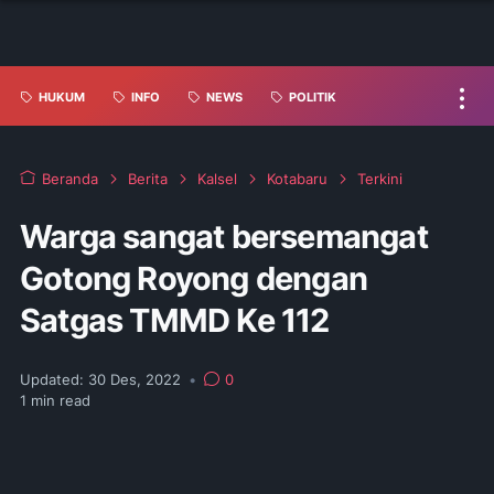
HUKUM
INFO
NEWS
POLITIK
Beranda
Berita
Kalsel
Kotabaru
Terkini
Warga sangat bersemangat
Gotong Royong dengan
Satgas TMMD Ke 112
Updated:
30 Des, 2022
•
0
1
min read