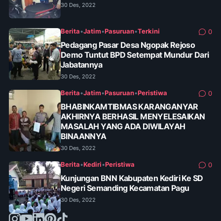
30 Des, 2022
Berita
•
Jatim
•
Pasuruan
•
Terkini
0
Pedagang Pasar Desa Ngopak Rejoso
Demo Tuntut BPD Setempat Mundur Dari
Jabatannya
30 Des, 2022
Berita
•
Jatim
•
Pasuruan
•
Peristiwa
0
BHABINKAMTIBMAS KARANGANYAR
AKHIRNYA BERHASIL MENYELESAIKAN
MASALAH YANG ADA DIWILAYAH
BINAANNYA
30 Des, 2022
Berita
•
Kediri
•
Peristiwa
0
Kunjungan BNN Kabupaten Kediri Ke SD
Negeri Semanding Kecamatan Pagu
30 Des, 2022