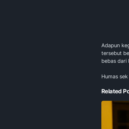
Adapun keg
tersebut b
bebas dari
Humas sek 
Related P