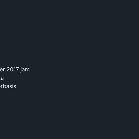
er 2017 jam
ka
erbasis