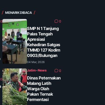
MENARIK DIBACA
0
0
SMP N 1 Tanjung
Palas Tengah
Apresiasi
Kehadiran Satgas
TMMD 127 Kodim
0903/Bulungan
n
04 Mar, 2026
Jatim
•
News
0
Dinas Peternakan
0
Malang Latih
n
Warga Olah
Pakan Ternak
Fermentasi