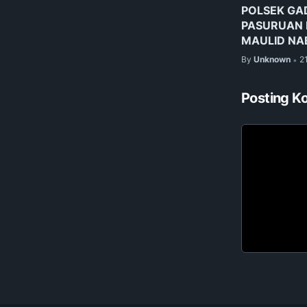
POLSEK GA
PASURUAN 
MAULID NAB
By
Unknown
2
•
Posting K