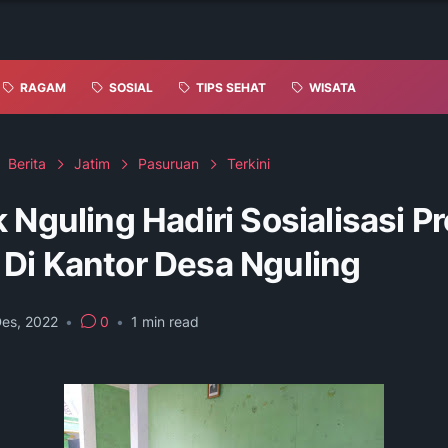
RAGAM
SOSIAL
TIPS SEHAT
WISATA
Berita
Jatim
Pasuruan
Terkini
 Nguling Hadiri Sosialisasi P
Di Kantor Desa Nguling
Des, 2022
•
0
•
1
min read