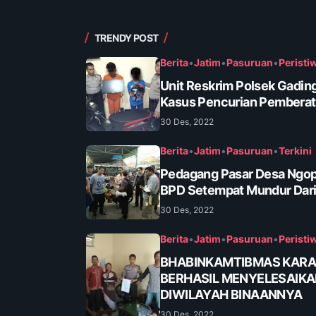
TRENDY POST
Berita
•
Jatim
•
Pasuruan
•
Peristi
Unit Reskrim Polsek Gadin
Kasus Pencurian Pembera
30 Des, 2022
Berita
•
Jatim
•
Pasuruan
•
Terkini
Pedagang Pasar Desa Ngop
BPD Setempat Mundur Dari
30 Des, 2022
Berita
•
Jatim
•
Pasuruan
•
Peristi
BHABINKAMTIBMAS KAR
BERHASIL MENYELESAIK
DIWILAYAH BINAANNYA
30 Des, 2022