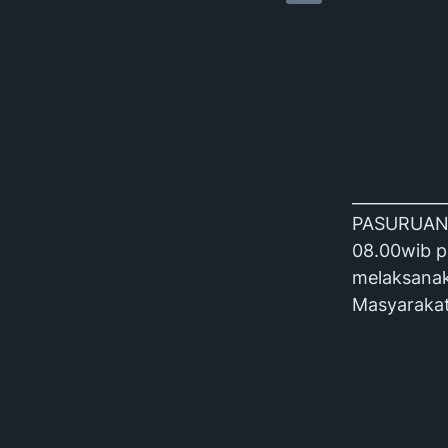
____________
PASURUAN -
08.00wib p
melaksanaka
Masyaraka