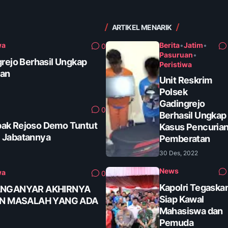
ARTIKEL MENARIK
wa
Berita
•
Jatim
•
0
Pasuruan
•
grejo Berhasil Ungkap
Peristiwa
tan
Unit Reskrim
Polsek
Gadingrejo
0
Berhasil Ungkap
ak Rejoso Demo Tuntut
Kasus Pencuria
 Jabatannya
Pemberatan
30 Des, 2022
News
wa
0
Kapolri Tegaska
ANGANYAR AKHIRNYA
Siap Kawal
AN MASALAH YANG ADA
Mahasiswa dan
Pemuda