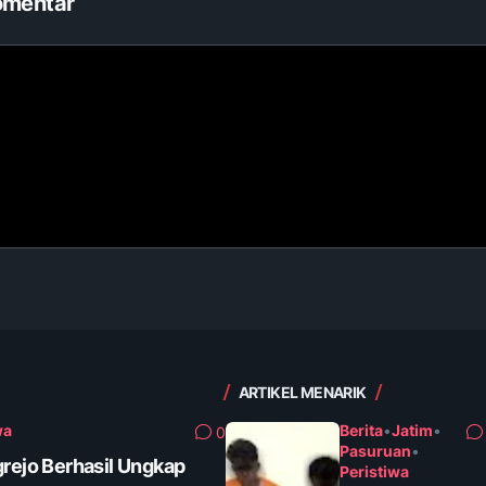
omentar
ARTIKEL MENARIK
wa
Berita
•
Jatim
•
0
Pasuruan
•
grejo Berhasil Ungkap
Peristiwa