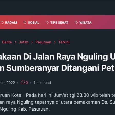
RAGAM
SOSIAL
TIPS SEHAT
WISATA
Berita
Jatim
Pasuruan
Terkini
kaan Di Jalan Raya Nguling U
 Sumberanyar Ditangani Pe
Des, 2022
•
0
•
1
min read
ruan Kota - Pada hari ini Jum'at tgl 23.30 wib telah te
jalan raya Nguling tepatnya di utara pemakaman Ds. 
 Nguling Kab. Pasuruan.