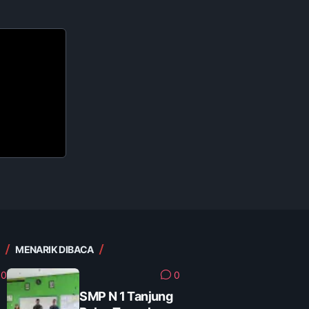
MENARIK DIBACA
0
0
SMP N 1 Tanjung