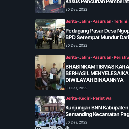
Kasus Pencurian Pembera
30 Des, 2022
Berita
•
Jatim
•
Pasuruan
•
Terkini
Pedagang Pasar Desa Ngop
BPD Setempat Mundur Dari
30 Des, 2022
Berita
•
Jatim
•
Pasuruan
•
Peristi
BHABINKAMTIBMAS KAR
BERHASIL MENYELESAIK
DIWILAYAH BINAANNYA
30 Des, 2022
Berita
•
Kediri
•
Peristiwa
Kunjungan BNN Kabupaten K
Semanding Kecamatan Pa
30 Des, 2022