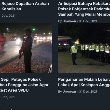
 Rejoso Dapatkan Arahan
Antisipasi Bahaya Kebakara
 Kepolisian
Polsek Pohjentrek Padamk
Sampah Yang Mulai Memb
1 Dec, 2021
By
Unknown
31 Dec, 2021
•
 Sepi, Petugas Polsek
Pengamanan Malam Lebara
bau Pengguna Jalan Agar
Lekok Apel Kesiapan Angg
 Rest Area SPBU
By
Unknown
31 Dec, 2021
•
1 Dec, 2021