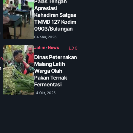
Palas Tengah
Apresiasi
Kehadiran Satgas
TMMD 127 Kodim
0903/Bulungan
n
04 Mar, 2026
Jatim
•
News
0
Dinas Peternakan
0
Malang Latih
n
Warga Olah
Pakan Ternak
Fermentasi
14 Okt, 2025