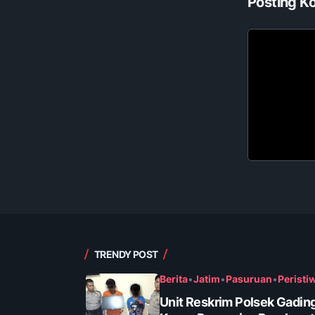
Posting K
TRENDY POST
Berita
•
Jatim
•
Pasuruan
•
Peristi
Unit Reskrim Polsek Gadin