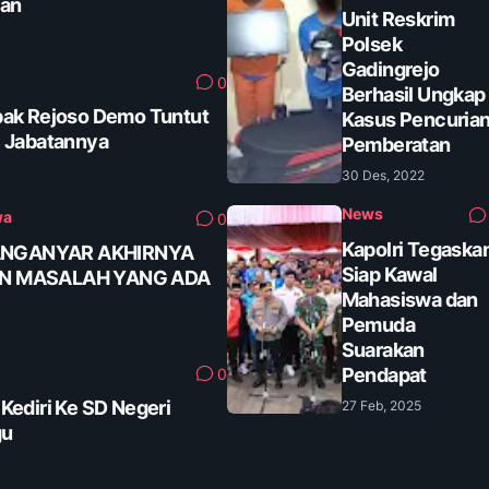
tan
Unit Reskrim
Polsek
Gadingrejo
0
Berhasil Ungkap
ak Rejoso Demo Tuntut
Kasus Pencuria
 Jabatannya
Pemberatan
30 Des, 2022
News
wa
0
Kapolri Tegaska
ANGANYAR AKHIRNYA
Siap Kawal
AN MASALAH YANG ADA
Mahasiswa dan
Pemuda
Suarakan
Pendapat
0
ediri Ke SD Negeri
27 Feb, 2025
gu