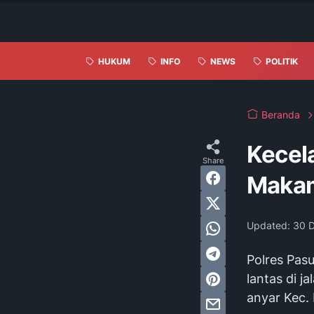
HUKUM
INFO
NEWS
POLITIK
Beranda
Kecela
Makam
Updated:
30 
Polres Pasu
lantas di 
anyar Kec.