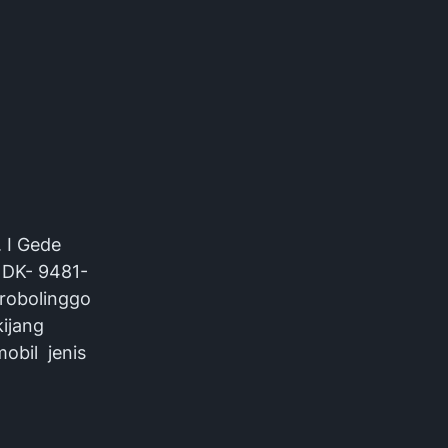
. I Gede
 DK- 9481-
Probolinggo
ijang
obil jenis