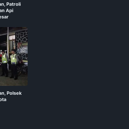
n, Patroli
an Api
esar
n, Polsek
ota