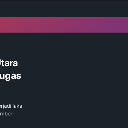
tara
tugas
rjadi laka
Sumber