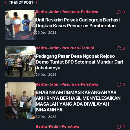
TRENDY POST
Berita
•
Jatim
•
Pasuruan
•
Peristiwa
0
Unit Reskrim Polsek Gadingrejo Berhasil
Ungkap Kasus Pencurian Pemberatan
30 Des, 2022
Berita
•
Jatim
•
Pasuruan
•
Terkini
0
Pedagang Pasar Desa Ngopak Rejoso
Demo Tuntut BPD Setempat Mundur Dari
Jabatannya
30 Des, 2022
Berita
•
Jatim
•
Pasuruan
•
Peristiwa
0
BHABINKAMTIBMAS KARANGANYAR
AKHIRNYA BERHASIL MENYELESAIKAN
MASALAH YANG ADA DIWILAYAH
BINAANNYA
30 Des, 2022
Berita
•
Kediri
•
Peristiwa
0