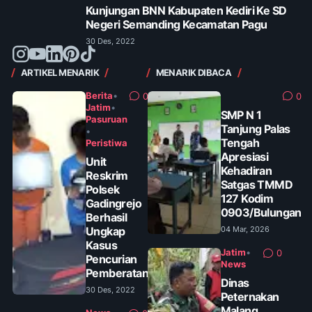
Kunjungan BNN Kabupaten Kediri Ke SD
Negeri Semanding Kecamatan Pagu
30 Des, 2022
ARTIKEL MENARIK
MENARIK DIBACA
Berita
•
0
0
Jatim
•
SMP N 1
Pasuruan
Tanjung Palas
•
Tengah
Peristiwa
Apresiasi
Unit
Kehadiran
Reskrim
Satgas TMMD
Polsek
127 Kodim
Gadingrejo
0903/Bulungan
Berhasil
Ungkap
04 Mar, 2026
Kasus
Jatim
•
0
Pencurian
News
Pemberatan
Dinas
30 Des, 2022
Peternakan
Malang