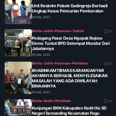
Unit Reskrim Polsek Gadingrejo Berhasil
Ungkap Kasus Pencurian Pemberatan
30 Des, 2022
Berita
•
Jatim
•
Pasuruan
•
Terkini
0
Pedagang Pasar Desa Ngopak Rejoso
Demo Tuntut BPD Setempat Mundur Dari
Jabatannya
30 Des, 2022
Berita
•
Jatim
•
Pasuruan
•
Peristiwa
0
BHABINKAMTIBMAS KARANGANYAR
AKHIRNYA BERHASIL MENYELESAIKAN
MASALAH YANG ADA DIWILAYAH
BINAANNYA
30 Des, 2022
Berita
•
Kediri
•
Peristiwa
0
Kunjungan BNN Kabupaten Kediri Ke SD
Negeri Semanding Kecamatan Pagu