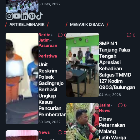
30 Des, 2022
ARTIKEL MENARIK
MENARIK DIBACA
Berita
•
0
0
Jatim
•
SMP N 1
Pasuruan
Tanjung Palas
•
Tengah
Peristiwa
Apresiasi
Unit
Kehadiran
Reskrim
Satgas TMMD
Polsek
127 Kodim
Gadingrejo
0903/Bulungan
Berhasil
Ungkap
04 Mar, 2026
Kasus
Jatim
•
0
Pencurian
News
Pemberatan
Dinas
30 Des, 2022
Peternakan
Malang
News
0
Latih Warga