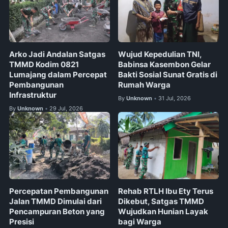
Arko Jadi Andalan Satgas
Wujud Kepedulian TNI,
TMMD Kodim 0821
Babinsa Kasembon Gelar
Lumajang dalam Percepat
Bakti Sosial Sunat Gratis di
Pembangunan
Rumah Warga
Infrastruktur
By
Unknown
31 Jul, 2026
•
By
Unknown
29 Jul, 2026
•
Percepatan Pembangunan
Rehab RTLH Ibu Ety Terus
Jalan TMMD Dimulai dari
Dikebut, Satgas TMMD
Pencampuran Beton yang
Wujudkan Hunian Layak
Presisi
bagi Warga