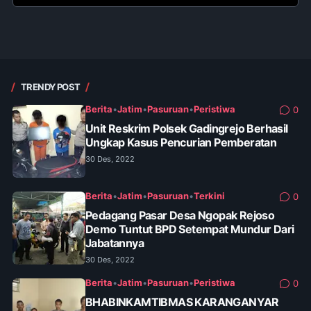
TRENDY POST
Berita
•
Jatim
•
Pasuruan
•
Peristiwa
0
Unit Reskrim Polsek Gadingrejo Berhasil
Ungkap Kasus Pencurian Pemberatan
30 Des, 2022
Berita
•
Jatim
•
Pasuruan
•
Terkini
0
Pedagang Pasar Desa Ngopak Rejoso
Demo Tuntut BPD Setempat Mundur Dari
Jabatannya
30 Des, 2022
Berita
•
Jatim
•
Pasuruan
•
Peristiwa
0
BHABINKAMTIBMAS KARANGANYAR