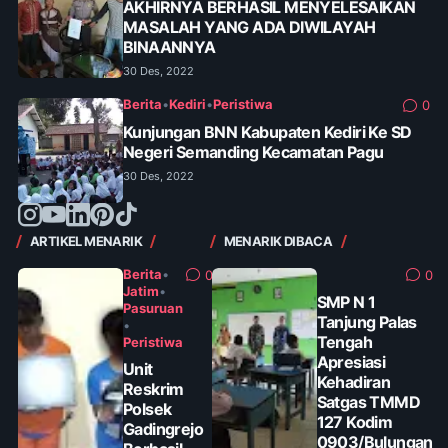
AKHIRNYA BERHASIL MENYELESAIKAN
MASALAH YANG ADA DIWILAYAH
BINAANNYA
30 Des, 2022
Berita
•
Kediri
•
Peristiwa
0
Kunjungan BNN Kabupaten Kediri Ke SD
Negeri Semanding Kecamatan Pagu
30 Des, 2022
ARTIKEL MENARIK
MENARIK DIBACA
Berita
•
0
0
Jatim
•
SMP N 1
Pasuruan
Tanjung Palas
•
Tengah
Peristiwa
Apresiasi
Unit
Kehadiran
Reskrim
Satgas TMMD
Polsek
127 Kodim
Gadingrejo
0903/Bulungan