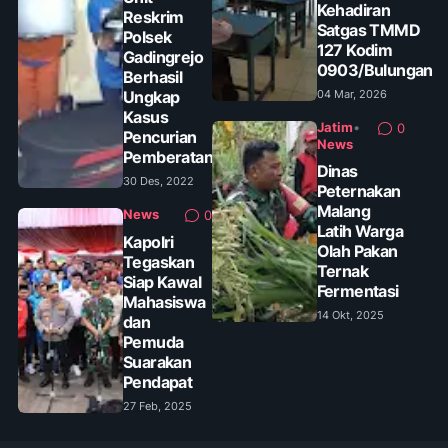
Kehadiran
Reskrim
Satgas TMMD
Polsek
127 Kodim
Gadingrejo
0903/Bulungan
Berhasil
Ungkap
04 Mar, 2026
Kasus
Jatim
•
0
Pencurian
News
Pemberatan
Dinas
30 Des, 2022
Peternakan
Malang
News
0
Latih Warga
Kapolri
Olah Pakan
Tegaskan
Ternak
Siap Kawal
Fermentasi
Mahasiswa
14 Okt, 2025
dan
Pemuda
Suarakan
Pendapat
27 Feb, 2025