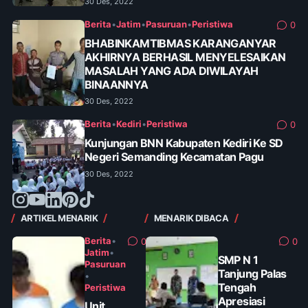
30 Des, 2022
Berita
•
Jatim
•
Pasuruan
•
Peristiwa
0
BHABINKAMTIBMAS KARANGANYAR
AKHIRNYA BERHASIL MENYELESAIKAN
MASALAH YANG ADA DIWILAYAH
BINAANNYA
30 Des, 2022
Berita
•
Kediri
•
Peristiwa
0
Kunjungan BNN Kabupaten Kediri Ke SD
Negeri Semanding Kecamatan Pagu
30 Des, 2022
ARTIKEL MENARIK
MENARIK DIBACA
Berita
•
0
0
Jatim
•
SMP N 1
Pasuruan
Tanjung Palas
•
Tengah
Peristiwa
Apresiasi
Unit