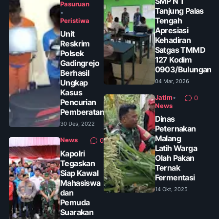
SMP N 1
Pasuruan
Tanjung Palas
•
Tengah
Peristiwa
Apresiasi
Unit
Kehadiran
Reskrim
Satgas TMMD
Polsek
127 Kodim
Gadingrejo
0903/Bulungan
Berhasil
Ungkap
04 Mar, 2026
Kasus
Jatim
•
0
Pencurian
News
Pemberatan
Dinas
30 Des, 2022
Peternakan
Malang
News
0
Latih Warga
Kapolri
Olah Pakan
Tegaskan
Ternak
Siap Kawal
Fermentasi
Mahasiswa
14 Okt, 2025
dan
Pemuda
Suarakan