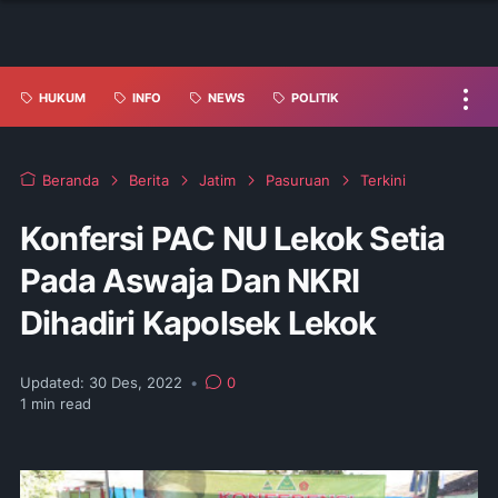
HUKUM
INFO
NEWS
POLITIK
Beranda
Berita
Jatim
Pasuruan
Terkini
Konfersi PAC NU Lekok Setia
Pada Aswaja Dan NKRI
Dihadiri Kapolsek Lekok
Updated:
30 Des, 2022
•
0
1
min read