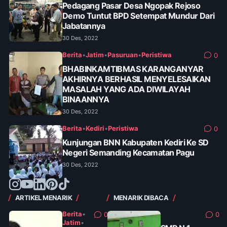
Pedagang Pasar Desa Ngopak Rejoso
Demo Tuntut BPD Setempat Mundur Dari
Jabatannya
30 Des, 2022
Berita
•
Jatim
•
Pasuruan
•
Peristiwa
0
BHABINKAMTIBMAS KARANGANYAR
AKHIRNYA BERHASIL MENYELESAIKAN
MASALAH YANG ADA DIWILAYAH
BINAANNYA
30 Des, 2022
Berita
•
Kediri
•
Peristiwa
0
Kunjungan BNN Kabupaten Kediri Ke SD
Negeri Semanding Kecamatan Pagu
30 Des, 2022
ARTIKEL MENARIK
MENARIK DIBACA
Berita
•
0
0
Jatim
•