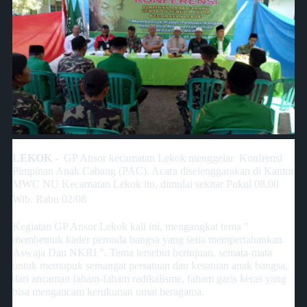
LEKOK -
GP Ansor kecamatan Lekok menggelar Konfrensi
Pimpinan Anak Cabang (PAC). Acara diselenggarakan di Kantor
MWC NU Kecamatan Lekok itu, dimulai sekitar Pukul 08.00
Wib.
Rabu 02/08
Kegiatan GP Ansor Lekok kali ini, mengangkat tema "
membentuk kader pemuda bangsa yang setia mempertahankan
Aswaja Dan NKRI ". Tema tersebut bertujuan, semata-mata
untuk memupuk semangat persatuan dan kesatuan anak bangsa,
dari ancaman faham-faham radikalisme, faham garis keras yang
bisa mengancam kerukunan umat beragama.