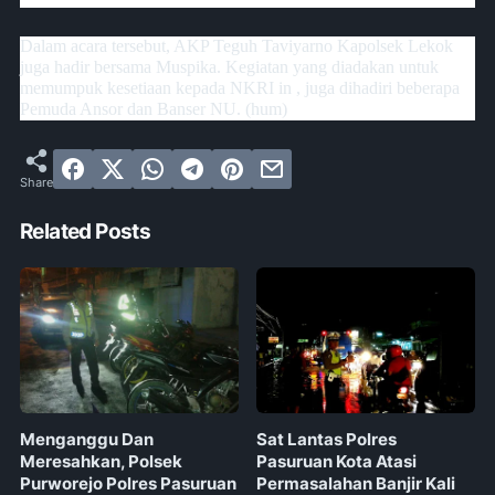
Dalam acara tersebut, AKP Teguh Taviyarno Kapolsek Lekok
juga hadir bersama Muspika. Kegiatan yang diadakan untuk
memumpuk kesetiaan kepada NKRI in , juga dihadiri beberapa
Pemuda Ansor dan Banser NU. (hum)
Related Posts
Menganggu Dan
Sat Lantas Polres
Meresahkan, Polsek
Pasuruan Kota Atasi
Purworejo Polres Pasuruan
Permasalahan Banjir Kali