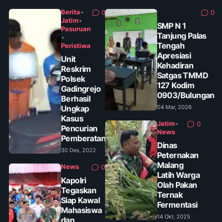
Berita
•
0
0
Jatim
•
SMP N 1
Pasuruan
Tanjung Palas
•
Tengah
Peristiwa
Apresiasi
Unit
Kehadiran
Reskrim
Satgas TMMD
Polsek
127 Kodim
Gadingrejo
0903/Bulungan
Berhasil
Ungkap
04 Mar, 2026
Kasus
Jatim
•
0
Pencurian
News
Pemberatan
Dinas
30 Des, 2022
Peternakan
Malang
News
0
Latih Warga
Kapolri
Olah Pakan
Tegaskan
Ternak
Siap Kawal
Fermentasi
Mahasiswa
14 Okt, 2025
dan