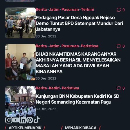
Berita
•
Jatim
•
Pasuruan
•
Terkini
0
Pedagang Pasar Desa Ngopak Rejoso
Demo Tuntut BPD Setempat Mundur Dari
Jabatannya
30 Des, 2022
Berita
•
Jatim
•
Pasuruan
•
Peristiwa
0
BHABINKAMTIBMAS KARANGANYAR
AKHIRNYA BERHASIL MENYELESAIKAN
MASALAH YANG ADA DIWILAYAH
BINAANNYA
30 Des, 2022
Berita
•
Kediri
•
Peristiwa
0
Kunjungan BNN Kabupaten Kediri Ke SD
Negeri Semanding Kecamatan Pagu
30 Des, 2022
ARTIKEL MENARIK
MENARIK DIBACA