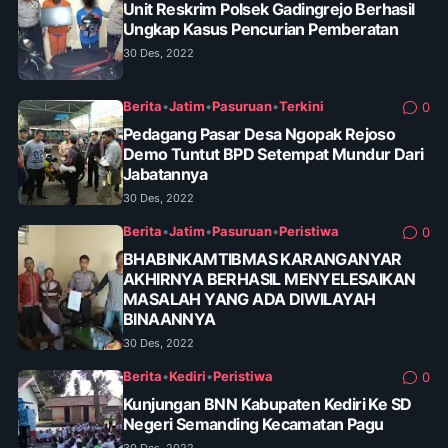
Unit Reskrim Polsek Gadingrejo Berhasil
Ungkap Kasus Pencurian Pemberatan
30 Des, 2022
Berita
•
Jatim
•
Pasuruan
•
Terkini
0
Pedagang Pasar Desa Ngopak Rejoso
Demo Tuntut BPD Setempat Mundur Dari
Jabatannya
30 Des, 2022
Berita
•
Jatim
•
Pasuruan
•
Peristiwa
0
BHABINKAMTIBMAS KARANGANYAR
AKHIRNYA BERHASIL MENYELESAIKAN
MASALAH YANG ADA DIWILAYAH
BINAANNYA
30 Des, 2022
Berita
•
Kediri
•
Peristiwa
0
Kunjungan BNN Kabupaten Kediri Ke SD
Negeri Semanding Kecamatan Pagu