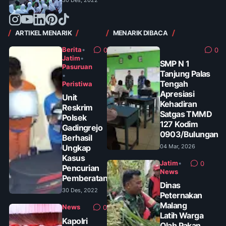
30 Des, 2022
ARTIKEL MENARIK
MENARIK DIBACA
Berita
•
0
0
Jatim
•
SMP N 1
Pasuruan
Tanjung Palas
•
Tengah
Peristiwa
Apresiasi
Unit
Kehadiran
Reskrim
Satgas TMMD
Polsek
127 Kodim
Gadingrejo
0903/Bulungan
Berhasil
Ungkap
04 Mar, 2026
Kasus
Jatim
•
0
Pencurian
News
Pemberatan
Dinas
30 Des, 2022
Peternakan
Malang
News
0
Latih Warga
Kapolri
Olah Pakan