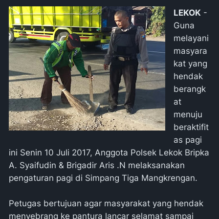
LEKOK
-
Guna
melayani
masyara
kat yang
hendak
berangk
at
menuju
beraktifit
as pagi
ini Senin 10 Juli 2017, Anggota Polsek Lekok Bripka
A. Syaifudin & Brigadir Aris .N melaksanakan
pengaturan pagi di Simpang Tiga Mangkrengan.
Petugas bertujuan agar masyarakat yang hendak
menyebrang ke pantura lancar selamat sampai