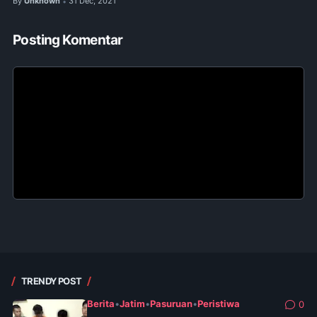
By
Unknown
31 Dec, 2021
•
Posting Komentar
TRENDY POST
Berita
•
Jatim
•
Pasuruan
•
Peristiwa
0